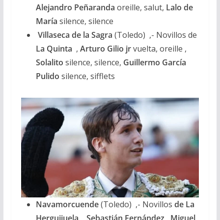
Alejandro Peñaranda
oreille, salut,
Lalo de
María
silence, silence
Villaseca de la Sagra
(Toledo) ,- Novillos de
La Quinta
,
Arturo Gilio jr
vuelta, oreille ,
Solalito
silence, silence,
Guillermo García
Pulido
silence, sifflets
Navamorcuende
(Toledo) ,- Novillos
de La
Herguijuela , Sebastián Fernández
, Miguel