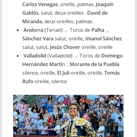
Carlos Venegas
, oreille, palmas.
Joaquín
Galdós
, salut, deux oreilles .
David de
Miranda
, deux oreilles, palmas .
Andorra (
Teruel) ,- Toros de
Palha ,
Sánchez Vara
salut, oreille
, Imanol Sánchez
salut, salut
, Jesús Chover
oreille, oreille
Valladolid
(Valladolid) ,- Toros de
Domingo
Hernández Martí
n ,
Morante de la Puebla
silence, oreille,
El Juli
oreille, oreille,
Tomás
Rufo
oreille, silence