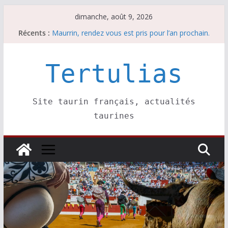
Passer
dimanche, août 9, 2026
au
Récents :
Maurrin, rendez vous est pris pour l’an prochain.
contenu
Les brèves du dimanche 9 août
Coup de foudre à Soustons
Parentis, La Golosina: une première étape
Tertulias
Les brèves du samedi 8 août
Site taurin français, actualités
taurines