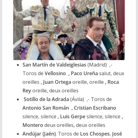
San Martín de Valdeiglesias
(Madrid) ,-
Toros de
Vellosino , Paco Ureña
salut, deux
oreilles
, Juan Ortega
oreille, oreille
, Roca
Rey
oreille, deux oreilles
Sotillo de la Adrada
(Ávila) ,- Toros de
Antonio San Román
, Cristian Escribano
silence, silence
, Luis Gerpe
silence, silence
,
Montero
deux oreilles, deux oreilles
Andújar (Jaén)
. Toros de
Los Chospes.
José