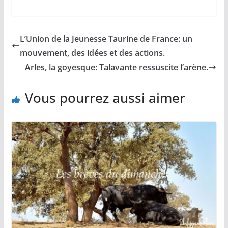
a
m
o
h
a
c
a
p
a
r
e
i
y
t
t
b
l
L
s
a
L’Union de la Jeunesse Taurine de France: un
o
i
A
g
o
n
p
e
mouvement, des idées et des actions.
k
k
p
r
Arles, la goyesque: Talavante ressuscite l’arène.
Vous pourrez aussi aimer