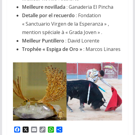
Meilleure novillada
: Ganaderia El Pincha
Detalle por el recuerdo
: Fondation
« Sanctuario Virgen de la Esperanza » ,
mention spéciale à « Grada Joven » .
Meilleur Puntillero
: David Lorente
Trophée « Espiga de Oro »
: Marcos Linares
F
X
E
C
W
P