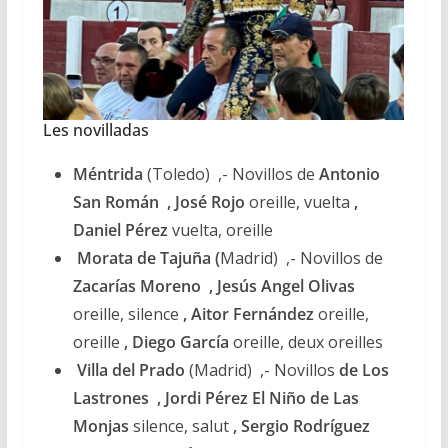
Les novilladas
Méntrida
(Toledo) ,- Novillos de
Antonio
San Román , José Rojo
oreille, vuelta
,
Daniel Pérez
vuelta, oreille
Morata de Tajuña (
Madrid) ,- Novillos de
Zacarías Moreno , Jesús Angel Olivas
oreille, silence
, Aitor Fernández
oreille,
oreille
, Diego García
oreille, deux oreilles
Villa del Prado
(Madrid) ,- Novillos
de Los
Lastrones , Jordi Pérez El Niño de Las
Monjas
silence, salut
, Sergio Rodríguez