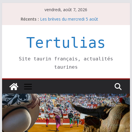
Passer
vendredi, août 7, 2026
au
Récents :
Les brèves du mercredi 5 août
contenu
Les brèves du vendredi 7 août
Escalafón 2026 – matadors de toros-
Escalafón 2026 – novilleros –
Tertulias
Les brèves du jeudi 6 août
Site taurin français, actualités
taurines