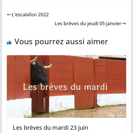
e
i
y
t
t
b
l
L
s
a
L’escalafon 2022
o
i
A
g
o
n
p
e
Les brèves du jeudi 05 janvier
k
k
p
r
Vous pourrez aussi aimer
Les brèves du mardi 23 juin