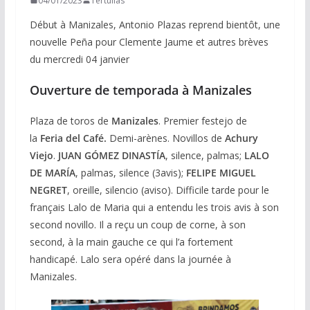
04/01/2023
Tertulias
Début à Manizales, Antonio Plazas reprend bientôt, une
nouvelle Peña pour Clemente Jaume et autres brèves
du mercredi 04 janvier
Ouverture de temporada à Manizales
Plaza de toros de
Manizales
. Premier festejo de
la
Feria del Café.
Demi-arènes. Novillos de
Achury
Viejo
.
JUAN GÓMEZ DINASTÍA
, silence, palmas;
LALO
DE MARÍA
, palmas, silence (3avis);
FELIPE MIGUEL
NEGRET
, oreille, silencio (aviso). Difficile tarde pour le
français Lalo de Maria qui a entendu les trois avis à son
second novillo. Il a reçu un coup de corne, à son
second, à la main gauche ce qui l’a fortement
handicapé. Lalo sera opéré dans la journée à
Manizales.