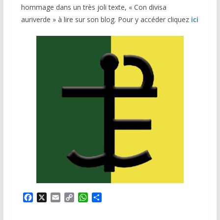
hommage dans un très joli texte, « Con divisa
auriverde » à lire sur son blog. Pour y accéder cliquez
ici
F
X
E
C
W
P
a
m
o
h
a
c
a
p
a
r