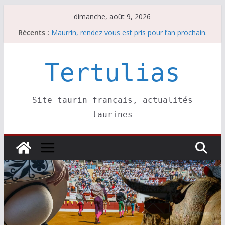
Passer
dimanche, août 9, 2026
au
Récents :
Maurrin, rendez vous est pris pour l’an prochain.
contenu
Les brèves du dimanche 9 août
Coup de foudre à Soustons
Parentis, La Golosina: une première étape
Tertulias
Les brèves du samedi 8 août
Site taurin français, actualités
taurines