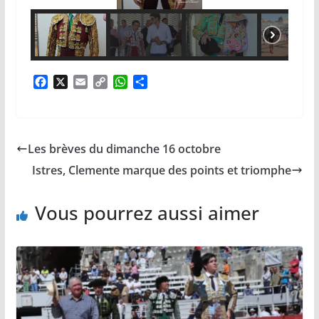
F
X
E
C
W
P
a
m
o
h
a
c
a
p
a
r
e
i
y
t
t
b
l
L
s
a
Les brèves du dimanche 16 octobre
o
i
A
g
o
n
p
e
Istres, Clemente marque des points et triomphe
k
k
p
r
Vous pourrez aussi aimer