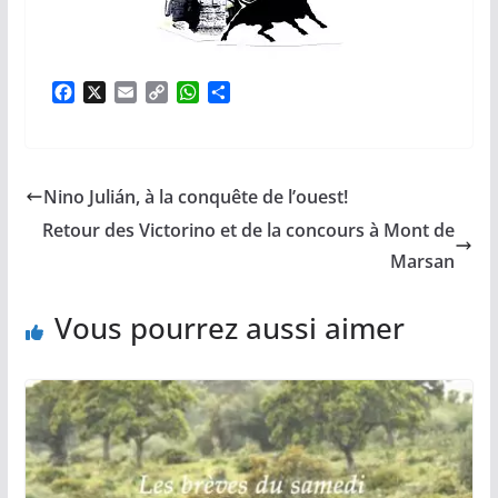
F
X
E
C
W
P
a
m
o
h
a
c
a
p
a
r
e
i
y
t
t
b
l
L
s
a
Nino Julián, à la conquête de l’ouest!
o
i
A
g
o
n
p
e
Retour des Victorino et de la concours à Mont de
k
k
p
r
Marsan
Vous pourrez aussi aimer