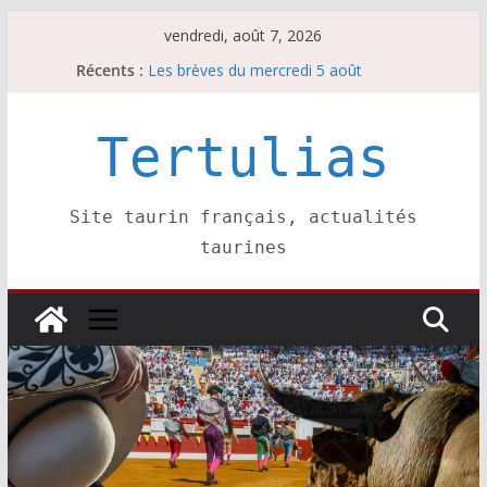
Passer
vendredi, août 7, 2026
au
Récents :
Les brèves du mercredi 5 août
contenu
Les brèves du vendredi 7 août
Escalafón 2026 – matadors de toros-
Escalafón 2026 – novilleros –
Tertulias
Les brèves du jeudi 6 août
Site taurin français, actualités
taurines