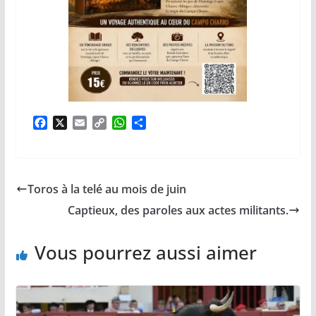
F
X
E
C
W
P
a
m
o
h
a
c
a
p
a
r
e
i
y
t
t
b
l
L
s
a
Toros à la telé au mois de juin
o
i
A
g
o
n
p
e
Captieux, des paroles aux actes militants.
k
k
p
r
Vous pourrez aussi aimer