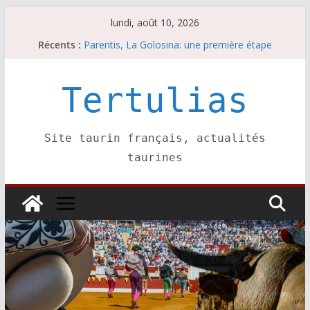
Passer
lundi, août 10, 2026
au
Coup de foudre à Soustons
Récents :
contenu
Parentis, La Golosina: une première étape
Les brèves du lundi 10 août
A Parentis, à part les brindis……
Tertulias
Les brèves du dimanche 9 août
Site taurin français, actualités
taurines