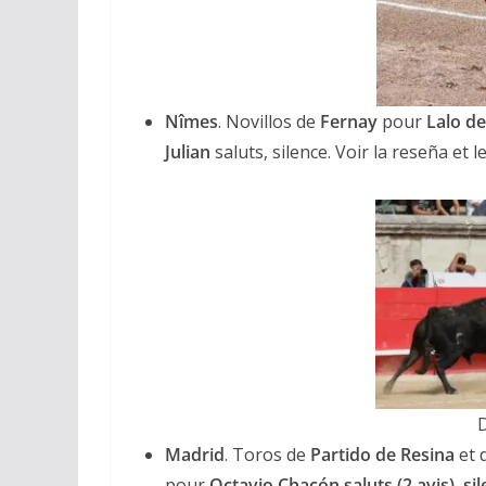
Nîmes
. Novillos de
Fernay
pour
Lalo d
Julian
saluts, silence. Voir la reseña et
Madrid
. Toros de
Partido de Resina
et 
pour
Octavio Chacón saluts (2 avis), sil