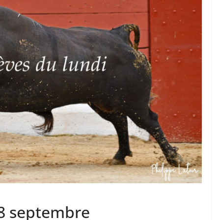
TAURINES 2026
ACTUALITÉS TAURINES
PHOTOS TAURINES 2026
ure en
Bayonne, la corrida des
fêtes en photos
17/07/2026
Tertulias
18 septembre