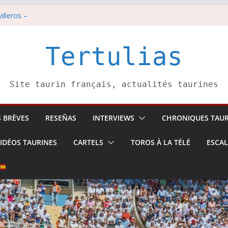
illeros –
i 8 août
est pris pour l’an prochain.
di 7 août
Tertulias
tadors de toros-
Site taurin français, actualités taurines
S BRÈVES
RESEÑAS
INTERVIEWS
CHRONIQUES TAUR
IDÉOS TAURINES
CARTELS
TOROS À LA TÉLÉ
ESCA