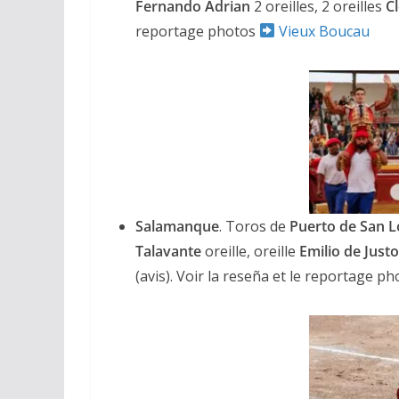
Fernando Adrian
2 oreilles, 2 oreilles
C
reportage photos
Vieux Boucau
ACTUALITÉS TAURINES
CHRONIQUES TAURINES 2026
Salamanque
. Toros de
Puerto de San 
Arles : au seuil 
Talavante
oreille, oreille
Emilio de Just
espérances.
(avis). Voir la reseña et le reportage p
02/04/2026
Olivier Castelna