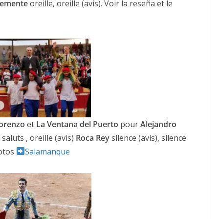
lemente
oreille, oreille (avis). Voir la reseña et le
ACTUALITÉS TAURINES
CHRONIQUES TAURINES 2026
Lorenzo
et
La Ventana del Puerto
pour
Alejandro
des
Istres : la feria des
o
saluts , oreille (avis)
Roca Rey
silence (avis), silence
ultimes émotions
hotos
Salamanque
u
18/06/2026
Olivier Castelnau