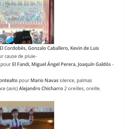
El Cordobés, Gonzalo Caballero, Kevin de Luis
ur cause de pluie-
pour
El Fandi, Miguel Ángel Perera
,
Joaquín Galdós
-
ntealto
pour
Mario Navas
silence, palmas
nce (avis)
Alejandro Chicharro
2 oreilles, oreille.