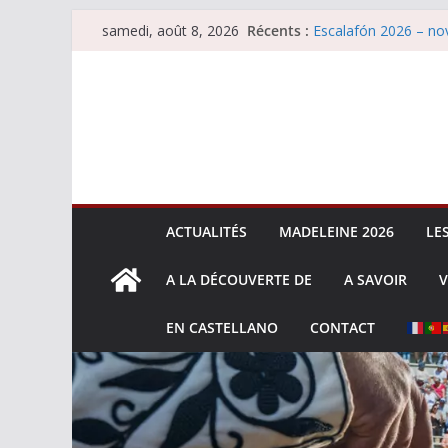
Passer
Récents :
Escalafón 2026 – nov
samedi, août 8, 2026
au
Les brèves du samed
Maurrin, rendez vous 
contenu
Les brèves du vendre
Escalafón 2026 – ma
ACTUALITÉS
MADELEINE 2026
LE
A LA DÉCOUVERTE DE
A SAVOIR
V
EN CASTELLANO
CONTACT