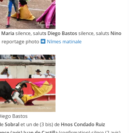
e Maria
silence, salut
s Diego Bastos
silence, saluts
Nino
 le reportage photo
Nîmes matinale
Diego Bastos
de
Sobral
et un de (3 bis) de
Hnos Condado Ruiz
ence (avis) Juan de Castilla
(confirmation) silnce (2 avis),