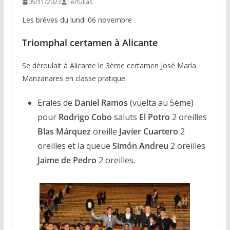
05/11/2023
Tertulias
Les brèves du lundi 06 novembre
Triomphal certamen à Alicante
Se déroulait à Alicante le 3ème certamen José María
Manzanares en classe pratique.
Erales de
Daniel Ramos
(vuelta au 5ème)
pour
Rodrigo Cobo
saluts
El Potro
2 oreilles
Blas Márquez
oreille
Javier Cuartero
2
oreilles et la queue
Simón Andreu
2 oreilles
Jaime de Pedro
2 oreilles.