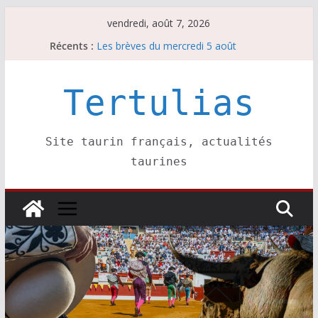
Passer
vendredi, août 7, 2026
au
Récents :
Les brèves du mercredi 5 août
contenu
Les brèves du vendredi 7 août
Escalafón 2026 – matadors de toros-
Escalafón 2026 – novilleros –
Tertulias
Les brèves du jeudi 6 août
Site taurin français, actualités
taurines