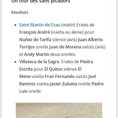
Un tour des sans picadors
Résultats
Saint Martin de Crau
(matin) Erales de
François André
(vuelta au 4ème) pour
Nuñez de Tarifa
silence (avis)
Juan Alberto
Torrijos
oreille
Juan de Morena
saluts (avis)
et
Andy Martin
deux oreilles.
Villaseca de la Sagra
. Erales de
Piedra
Escrita
pour
El Quitos
silence
El
Mene
vuelta
Fran Fernando
saluts
Joel
Ramirez
vuelta
Javier Zulueta
oreille
Pedro
Luis
oreille.