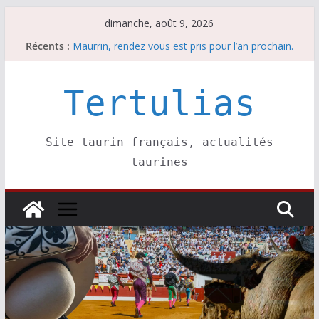
Passer
dimanche, août 9, 2026
au
Récents :
Maurrin, rendez vous est pris pour l’an prochain.
contenu
Les brèves du dimanche 9 août
Coup de foudre à Soustons
Parentis, La Golosina: une première étape
Tertulias
Les brèves du samedi 8 août
Site taurin français, actualités
taurines