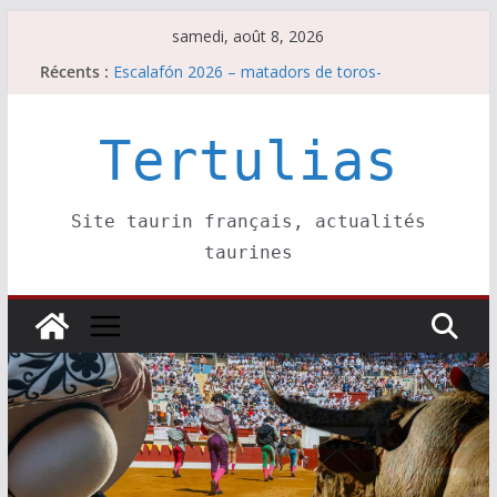
Passer
samedi, août 8, 2026
au
Récents :
Escalafón 2026 – matadors de toros-
contenu
Parentis, La Golosina: une première étape
Les brèves du samedi 8 août
Maurrin, rendez vous est pris pour l’an prochain.
Tertulias
Les brèves du vendredi 7 août
Site taurin français, actualités
taurines