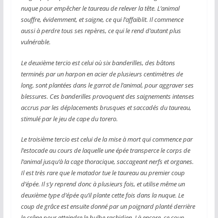
nuque pour empêcher le taureau de relever la tête. L’animal
souffre, évidemment, et saigne, ce qui l’affaiblit. Il commence
aussi à perdre tous ses repères, ce qui le rend d’autant plus
vulnérable.
Le deuxième tercio est celui où six banderilles, des bâtons
terminés par un harpon en acier de plusieurs centimètres de
long, sont plantées dans le garrot de l’animal, pour aggraver ses
blessures. Ces banderilles provoquent des saignements intenses
accrus par les déplacements brusques et saccadés du taureau,
stimulé par le jeu de cape du torero.
Le troisième tercio est celui de la mise à mort qui commence par
l’estocade au cours de laquelle une épée transperce le corps de
l’animal jusqu’à la cage thoracique, saccageant nerfs et organes.
Il est très rare que le matador tue le taureau au premier coup
d’épée. Il s’y reprend donc à plusieurs fois, et utilise même un
deuxième type d’épée qu’il plante cette fois dans la nuque. Le
coup de grâce est ensuite donné par un poignard planté derrière
le crâne pour atteindre le bulbe rachidien. Là encore, ce coup