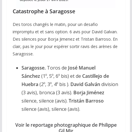
Catastrophe à Saragosse
Des toros changés le matin, pour un desafio
impromptu et et sans option. 6 avis pour David Galvan.
Des silences pour Borja Jimenez et Tristan Barroso. En
clair, pas le jour pour espérer sortir ravis des arènes de
Saragosse.
Saragosse.
Toros de
José Manuel
Sánchez
(1º, 5º, 6º bis) et de
Castillejo de
Huebra
(2º, 3º, 4º bis ).
David Galván
division
(3 avis), bronca (3 avis).
Borja Jiménez
silence, silence (avis).
Tristán Barroso
silence (avis), silence (avis).
Voir le reportage photographique de Philippe
Gil Mir