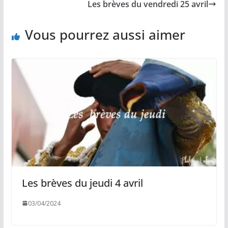
o
n
p
e
Les brèves du vendredi 25 avril
k
k
p
r
Vous pourrez aussi aimer
Les brèves du jeudi 4 avril
03/04/2024