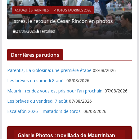
ACTUALITÉS TAURINES
PHOTOS TAURINES 2026
Istres, le retour de Cesar Rincon en photos
21/06/2026
Tertulias
Dernières parutions
Parentis, La Golosina: une première étape
08/08/2026
Les brèves du samedi 8 août
08/08/2026
Maurrin, rendez vous est pris pour l’an prochain.
07/08/2026
Les brèves du vendredi 7 août
07/08/2026
Escalafón 2026 – matadors de toros-
06/08/2026
Galerie Photos : novillada de Maurrinban