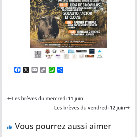
F
X
E
C
W
P
a
m
o
h
a
c
a
p
a
r
e
i
y
t
t
b
l
L
s
a
Les brèves du mercredi 11 juin
o
i
A
g
o
n
p
e
Les brèves du vendredi 12 juin
k
k
p
r
Vous pourrez aussi aimer