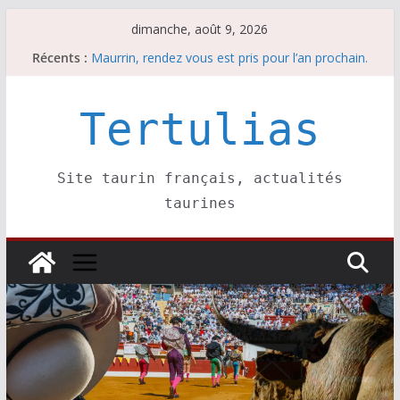
Passer
dimanche, août 9, 2026
au
Récents :
Maurrin, rendez vous est pris pour l’an prochain.
contenu
Les brèves du dimanche 9 août
Coup de foudre à Soustons
Parentis, La Golosina: une première étape
Tertulias
Les brèves du samedi 8 août
Site taurin français, actualités
taurines