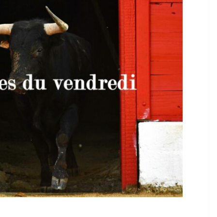
TAURINES 2026
ACTUALITÉS TAURINES
PHOTOS TAURINES 2026
ure en
Bayonne, la corrida des
fêtes en photos
17/07/2026
Tertulias