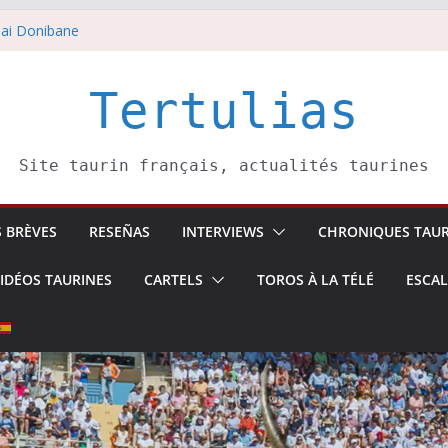
ai Donibane
août
 5 août
li confirme.
Tertulias
août
Site taurin français, actualités taurines
S BRÈVES
RESEÑAS
INTERVIEWS
CHRONIQUES TAUR
IDÉOS TAURINES
CARTELS
TOROS À LA TÉLÉ
ESCA