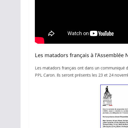
ACTUALITÉS TAURINES
Les matadors français à l’Assemblée N
CHRONIQUES TAURINES 2026
Les matadors français ont dans un communiqué de 
Arles : au seuil 
PPL Caron. Ils seront présents les 23 et 24 novem
espérances.
02/04/2026
Olivier Castelna