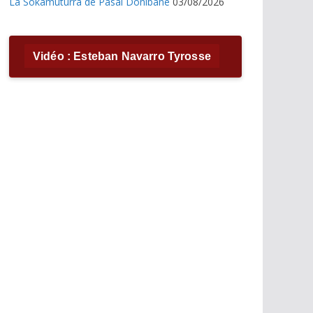
La Sokamuturra de Pasai Donibane
03/08/2026
Vidéo : Esteban Navarro Tyrosse