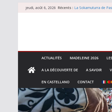
Passer
Récents :
La Sokamuturra de Pas
jeudi, août 6, 2026
au
Les brèves du jeudi 6 
Les brèves du mercredi
contenu
Villeneuve, Hugo Tarbel
Les brèves du mardi 4 
ACTUALITÉS
MADELEINE 2026
LE
A LA DÉCOUVERTE DE
A SAVOIR
V
EN CASTELLANO
CONTACT