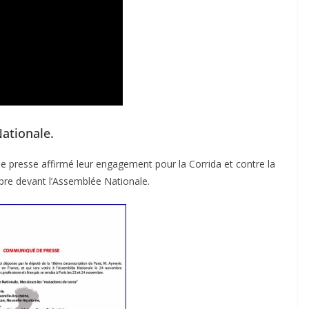
ACTUALITÉS TAURINES
ationale.
CHRONIQUES TAURINES 2026
presse affirmé leur engagement pour la Corrida et contre la
des
Istres : la feria des
bre devant l’Assemblée Nationale.
ultimes émotions
u
18/06/2026
Olivier Castelnau