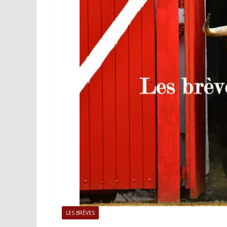
ACTUALITÉS TAURINES
PHOTOS 
Istres, l’ouvert
photos
19/06/2026
Tertulias
LES BRÈVES