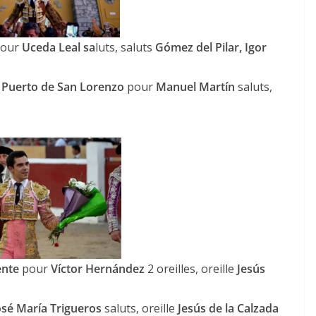
our
Uceda Leal sa
luts, saluts
Gómez del Pilar, Igor
Puerto de San Lorenzo
pour
Manuel Martín
saluts,
ente
pour
Víctor Hernández
2 oreilles, oreille
Jesús
osé María Trigueros
saluts, oreille
Jesús de la Calzada