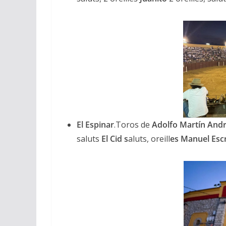
El Espinar
.Toros de
Adolfo Martín Andr
saluts
El Cid s
aluts, oreill
es Manuel Esc