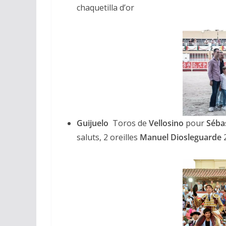
chaquetilla d’or
02/04/2026
Olivier Castelna
Guijuelo
Toros de
Vellosino
pour
Sébas
saluts, 2 oreilles
Manuel Diosleguarde
2