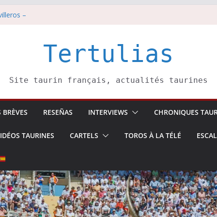
illeros –
i 8 août
est pris pour l’an prochain.
di 7 août
Tertulias
tadors de toros-
Site taurin français, actualités taurines
S BRÈVES
RESEÑAS
INTERVIEWS
CHRONIQUES TAUR
IDÉOS TAURINES
CARTELS
TOROS À LA TÉLÉ
ESCA