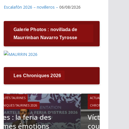
Escalafón 2026 – novilleros –
06/08/2026
Galerie Photos : novillada de
Maurrinban Navarro Tyrosse
Les Chroniques 2026
ACTUALITÉS TAURINES
CHRONIQUES TAURINES 2026
ACTUALITÉS T
Víctor Hernández : le
CHRONIQUES 
courage immobile
Madrid