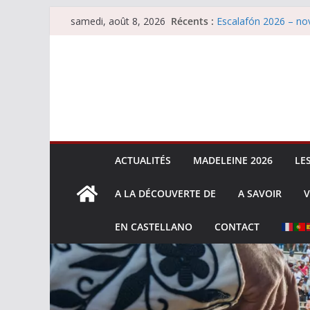
Passer
Récents :
Escalafón 2026 – nov
samedi, août 8, 2026
au
Les brèves du samed
Maurrin, rendez vous 
contenu
Les brèves du vendre
Escalafón 2026 – ma
ACTUALITÉS
MADELEINE 2026
LE
A LA DÉCOUVERTE DE
A SAVOIR
V
EN CASTELLANO
CONTACT