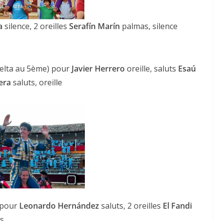
ra
silence, 2 oreilles
Serafín Marín
palmas, silence
elta au 5ème) pour
Javier Herrero
oreille, saluts
Esaú
era
saluts, oreille
pour
Leonardo Hernández
saluts, 2 oreilles
El Fandi
ts