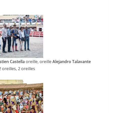
u
18/06/2026
Olivier Castelnau
tien Castella
oreille, oreille
Alejandro Talavante
 oreilles, 2 oreilles