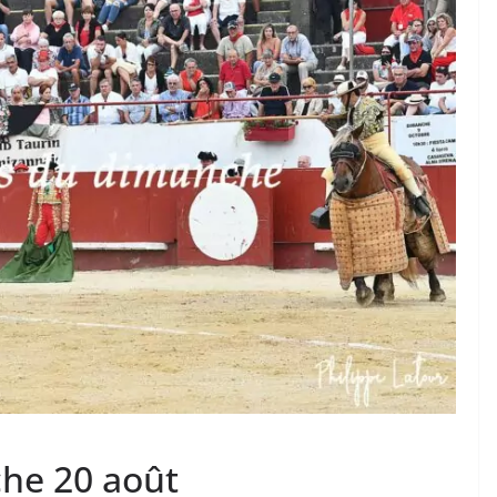
TAURINES 2026
ACTUALITÉS TAURINES
PHOTOS TAURINES 2026
ure en
Bayonne, la corrida des
fêtes en photos
17/07/2026
Tertulias
he 20 août