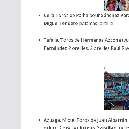
Cella
Toros de
Palha
pour
Sánchez Va
Miguel Tendero
palamas, oreille
Tafalla
. Toros de
Hermanas Azcona
(vu
Fernández
2 oreilles, 2 oreilles
Raúl Riv
Azuaga.
Mixte. Toros de Juan
Albarrán
saluts, 2 oreilles
Juanito
2 oreilles, salu