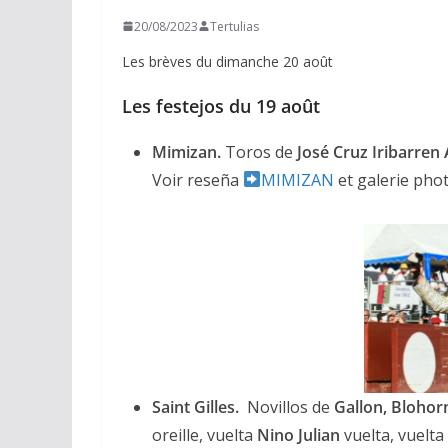
20/08/2023
Tertulias
Les brèves du dimanche 20 août
Les festejos du 19 août
Mimizan.
Toros de
José Cruz Iribarren
Voir reseña
MIMIZAN
et galerie pho
ACTUALITÉS TAURINES
CHRONIQUES TAURINES 2026
Arles : au seuil 
Saint Gilles.
Novillos de
Gallon, Blohor
espérances.
oreille, vuelta
Nino Julian
vuelta, vuelta