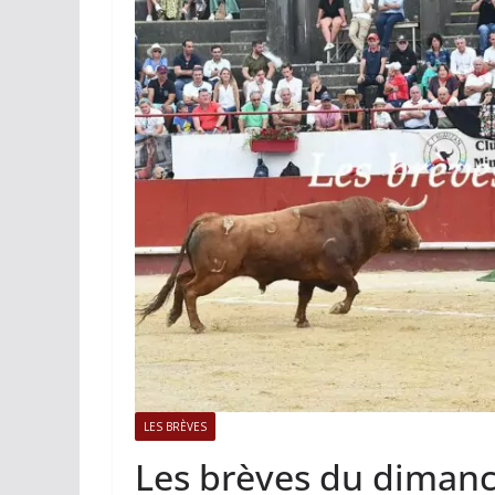
ACTUALITÉS TAURINES
PHOTOS 
Istres, l’ouvert
photos
19/06/2026
Tertulias
LES BRÈVES
Les brèves du dimanc