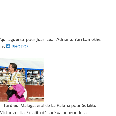
 Ajuriaguerra
pour
Juan Leal, Adriano, Yon Lamothe
.
tos
PHOTOS
ACTUALITÉS TAURINES
CHRONIQUES TAURINES 2026
des
Istres : la feria des
n, Tardieu, Málaga,
eral de
La Paluna
pour
Solalito
ultimes émotions
Victor
vuelta. Solalito déclaré vainqueur de la