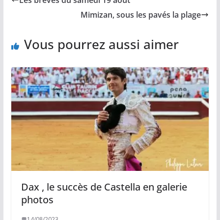
o
i
A
g
o
n
p
e
Mimizan, sous les pavés la plage
k
k
p
r
Vous pourrez aussi aimer
Dax , le succès de Castella en galerie
photos
14/08/2023