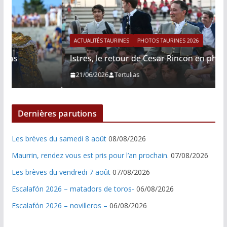
ACTUALITÉS TAURINES
PHOTOS TAURINES 2026
Istres, le retour de Cesar Rincon en photos
21/06/2026
Tertulias
Dernières parutions
Les brèves du samedi 8 août
08/08/2026
Maurrin, rendez vous est pris pour l’an prochain.
07/08/2026
Les brèves du vendredi 7 août
07/08/2026
Escalafón 2026 – matadors de toros-
06/08/2026
Escalafón 2026 – novilleros –
06/08/2026