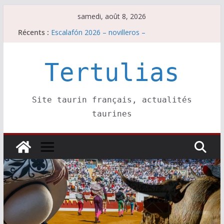
Passer
samedi, août 8, 2026
au
Récents :
Escalafón 2026 – novilleros –
contenu
Les brèves du samedi 8 août
Maurrin, rendez vous est pris pour l’an prochain.
Les brèves du vendredi 7 août
Tertulias
Escalafón 2026 – matadors de toros-
Site taurin français, actualités
taurines