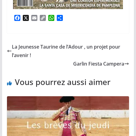
F
X
E
C
W
P
a
m
o
h
a
c
a
p
a
r
e
i
y
t
t
b
l
L
s
a
La Jeunesse Taurine de l’Adour , un projet pour
o
i
A
g
o
n
p
e
l’avenir !
k
k
p
r
Garlin Fiesta Campera
Vous pourrez aussi aimer