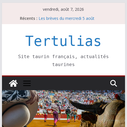
Passer
vendredi, août 7, 2026
Les brèves du jeudi 6 août
au
Récents :
Les brèves du mercredi 5 août
contenu
Les brèves du vendredi 7 août
Escalafón 2026 – matadors de toros-
Escalafón 2026 – novilleros –
Tertulias
Site taurin français, actualités
taurines