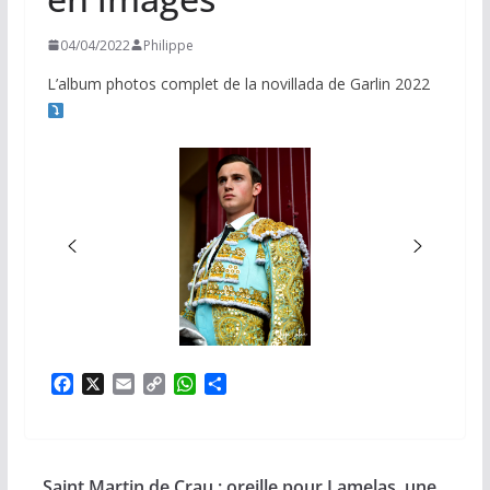
04/04/2022
Philippe
L’album photos complet de la novillada de Garlin 2022
F
X
E
C
W
P
a
m
o
h
a
c
a
p
a
r
e
i
y
t
t
b
l
L
s
a
Saint Martin de Crau : oreille pour Lamelas, une