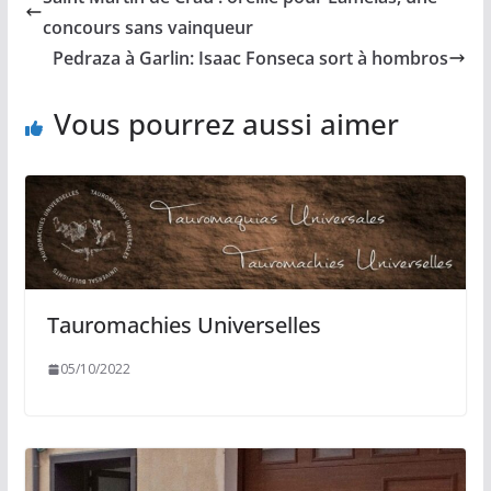
o
i
A
g
o
n
p
e
concours sans vainqueur
k
k
p
r
Pedraza à Garlin: Isaac Fonseca sort à hombros
Vous pourrez aussi aimer
Tauromachies Universelles
05/10/2022