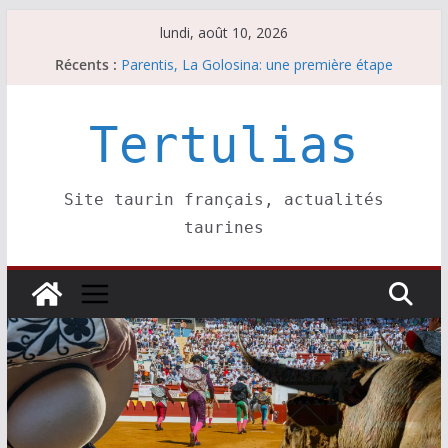
Passer
lundi, août 10, 2026
au
Récents :
Parentis, La Golosina: une première étape
contenu
Les brèves du lundi 10 août
A Parentis, à part les brindis……
Les brèves du dimanche 9 août
Tertulias
Coup de foudre à Soustons
Site taurin français, actualités
taurines