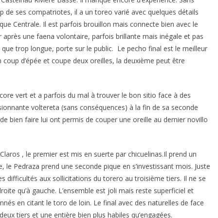
de ses compatriotes, il a un toreo varié avec quelques détails
ue Centrale. Il est parfois brouillon mais connecte bien avec le
r après une faena volontaire, parfois brillante mais inégale et pas
que trop longue, porte sur le public. Le pecho final est le meilleur
n coup d’épée et coupe deux oreilles, la deuxième peut être
ncore vert et a parfois du mal à trouver le bon sitio face à des
essionnante voltereta (sans conséquences) à la fin de sa seconde
 bien faire lui ont permis de couper une oreille au dernier novillo
Claros , le premier est mis en suerte par chicuelinas.Il prend un
, le Pedraza prend une seconde pique en s’investissant mois. Juste
difficultés aux sollicitations du torero au troisième tiers. Il ne se
roite qu’à gauche. L’ensemble est joli mais reste superficiel et
 en citant le toro de loin. Le final avec des naturelles de face
deux tiers et une entière bien plus habiles qu’engagées.