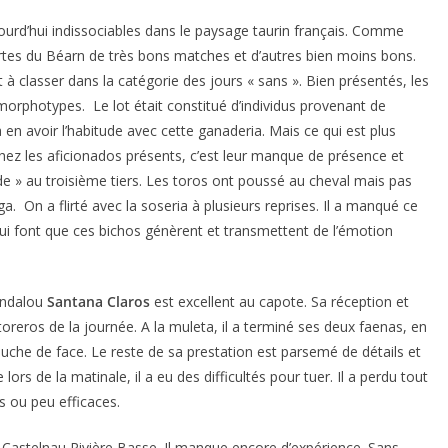
urd’hui indissociables dans le paysage taurin français. Comme
ortes du Béarn de très bons matches et d’autres bien moins bons.
st à classer dans la catégorie des jours « sans ». Bien présentés, les
orphotypes. Le lot était constitué d’individus provenant de
en avoir l’habitude avec cette ganaderia. Mais ce qui est plus
hez les aficionados présents, c’est leur manque de présence et
ade » au troisième tiers. Les toros ont poussé au cheval mais pas
. On a flirté avec la soseria à plusieurs reprises. Il a manqué ce
ACTUALITÉS TAURINES
 qui font que ces bichos génèrent et transmettent de l’émotion
ES 2026
CHRONIQUES TAURINES 2026
seuil des
Istres : la feria des
s.
ultimes émotions
’andalou
Santana Claros
est excellent au capote. Sa réception et
 toreros de la journée. A la muleta, il a terminé ses deux faenas, en
er Castelnau
18/06/2026
Olivier Castelnau
auche de face. Le reste de sa prestation est parsemé de détails et
ors de la matinale, il a eu des difficultés pour tuer. Il a perdu tout
s ou peu efficaces.
Castelnau Rivière Basse. Il manque encore d’expérience. Sans