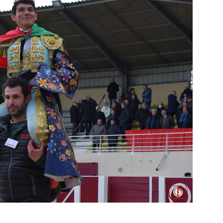
PHOTOS TAURINES 2026
ACTUALITÉS TAURINES
PHOTOS TAURINES 202
uverture en
Bayonne, la corrida
des fêtes en photos
lias
17/07/2026
Tertulias