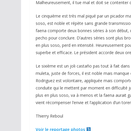
Malheureusement, il tue mal et doit se contenter d
Le cinquième est très mal piqué par un picador malad
soso, est noble et répète sans grande transmission
faena comporte deux bonnes séries à son début, 
pecho pour conclure. D’autres séries sont plus brou
en plus soso, perd en intensité. Heureusement pou
superbe et efficace. Le président accorde deux orei
Le sixième est un joli castaño pas tout à fait dan
muleta, juste de forces, il est noble mais manque d
Rodriguez est volontaire, appliquée mais comport
conduite qui le mettent par moment en difficulté ju
plus en plus soso, va à menos et la faena aurait g
vient récompenser l’envie et l’application d’un tor
Thierry Reboul
Voir le reportage photos