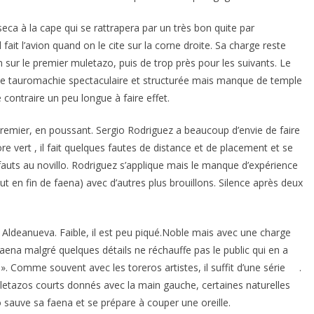
eca à la cape qui se rattrapera par un très bon quite par
l fait l’avion quand on le cite sur la corne droite. Sa charge reste
 sur le premier muletazo, puis de trop près pour les suivants. Le
une tauromachie spectaculaire et structurée mais manque de temple
 contraire un peu longue à faire effet.
remier, en poussant. Sergio Rodriguez a beaucoup d’envie de faire
ore vert , il fait quelques fautes de distance et de placement et se
fauts au novillo. Rodriguez s’applique mais le manque d’expérience
out en fin de faena) avec d’autres plus brouillons. Silence après deux
e Aldeanueva. Faible, il est peu piqué.Noble mais avec une charge
faena malgré quelques détails ne réchauffe pas le public qui en a
. Comme souvent avec les toreros artistes, il suffit d’une série .
uletazos courts donnés avec la main gauche, certaines naturelles
 sauve sa faena et se prépare à couper une oreille.