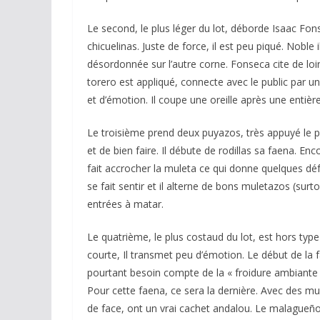
Le second, le plus léger du lot, déborde Isaac Fons
chicuelinas. Juste de force, il est peu piqué. Noble i
désordonnée sur l’autre corne. Fonseca cite de loin
torero est appliqué, connecte avec le public par 
et d’émotion. Il coupe une oreille après une entière
Le troisième prend deux puyazos, très appuyé le p
et de bien faire. Il débute de rodillas sa faena. Enc
fait accrocher la muleta ce qui donne quelques dé
se fait sentir et il alterne de bons muletazos (surt
entrées à matar.
Le quatrième, le plus costaud du lot, est hors typ
courte, Il transmet peu d’émotion. Le début de la 
pourtant besoin compte de la « froidure ambiante »
Pour cette faena, ce sera la dernière. Avec des m
de face, ont un vrai cachet andalou. Le malagueño