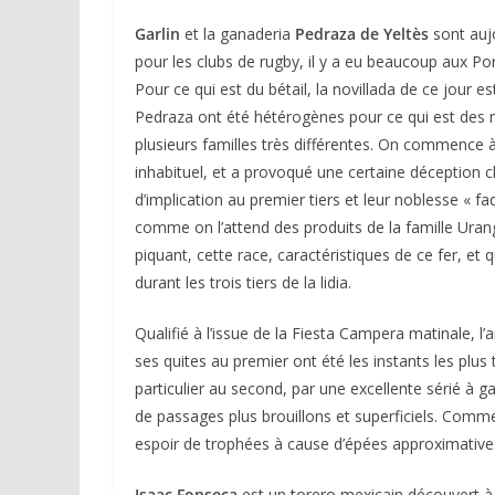
Garlin
et la ganaderia
Pedraza de Yeltès
sont aujo
pour les clubs de rugby, il y a eu beaucoup aux P
Pour ce qui est du bétail, la novillada de ce jour e
Pedraza ont été hétérogènes pour ce qui est des m
plusieurs familles très différentes. On commence à 
inhabituel, et a provoqué une certaine déception c
d’implication au premier tiers et leur noblesse « f
comme on l’attend des produits de la famille Uranga
ACTUALITÉS TAURINES
piquant, cette race, caractéristiques de ce fer, et
CHRONIQUES TAURIN
durant les trois tiers de la lidia.
Arles : au 
espérance
Qualifié à l’issue de la Fiesta Campera matinale, l
ses quites au premier ont été les instants les plus
02/04/2026
Olivi
particulier au second, par une excellente sérié à g
de passages plus brouillons et superficiels. Comme l
espoir de trophées à cause d’épées approximative
Isaac Fonseca
est un torero mexicain découvert à 