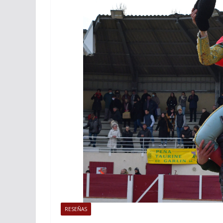
ACTUALITÉS TAURINES
Istres, l’o
photos
19/06/2026
Tertu
RESEÑAS