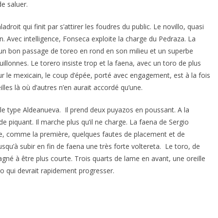
e saluer.
roit qui finit par s’attirer les foudres du public. Le novillo, quasi
. Avec intelligence, Fonseca exploite la charge du Pedraza. La
un bon passage de toreo en rond en son milieu et un superbe
illonnes. Le torero insiste trop et la faena, avec un toro de plus
r le mexicain, le coup d’épée, porté avec engagement, est à la fois
lles là où d’autres n’en aurait accordé qu’une.
s le type Aldeanueva. Il prend deux puyazos en poussant. A la
e piquant. Il marche plus qu’il ne charge. La faena de Sergio
e, comme la première, quelques fautes de placement et de
squ’à subir en fin de faena une très forte voltereta. Le toro, de
agné à être plus courte. Trois quarts de lame en avant, une oreille
ero qui devrait rapidement progresser.