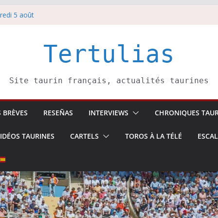
 6 août
redi 5 août
redi 7 août
atadors de toros-
villeros –
Tertulias
Site taurin français, actualités taurines
S BRÈVES
RESEÑAS
INTERVIEWS
CHRONIQUES TAUR
IDÉOS TAURINES
CARTELS
TOROS À LA TÉLÉ
ESCA