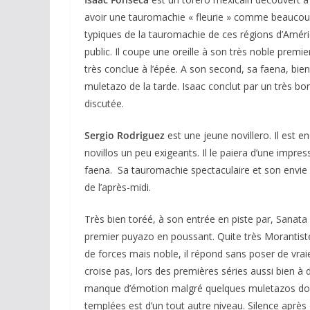
avoir une tauromachie « fleurie » comme beaucoup 
typiques de la tauromachie de ces régions d’Amériq
public. Il coupe une oreille à son très noble premie
très conclue à l’épée. A son second, sa faena, bien 
muletazo de la tarde. Isaac conclut par un très bo
discutée.
Sergio Rodriguez
est une jeune novillero. Il est e
novillos un peu exigeants. Il le paiera d’une impr
faena. Sa tauromachie spectaculaire et son envie de
de l’après-midi.
Très bien toréé, à son entrée en piste par, Sanata 
premier puyazo en poussant. Quite très Morantiste
de forces mais noble, il répond sans poser de vraies 
croise pas, lors des premières séries aussi bien à d
manque d’émotion malgré quelques muletazos donnés
templées est d’un tout autre niveau. Silence après 