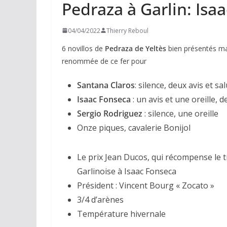
Pedraza à Garlin: Isa
04/04/2022
Thierry Reboul
6 novillos de
Pedraza de Yeltès
bien présentés mai
renommée de ce fer pour
Santana Claros
: silence, deux avis et sa
Isaac Fonseca
: un avis et une oreille, d
Sergio Rodriguez
: silence, une oreille
Onze piques, cavalerie Bonijol
Le prix Jean Ducos, qui récompense le t
Garlinoise à Isaac Fonseca
Président : Vincent Bourg « Zocato »
3/4 d’arènes
Température hivernale