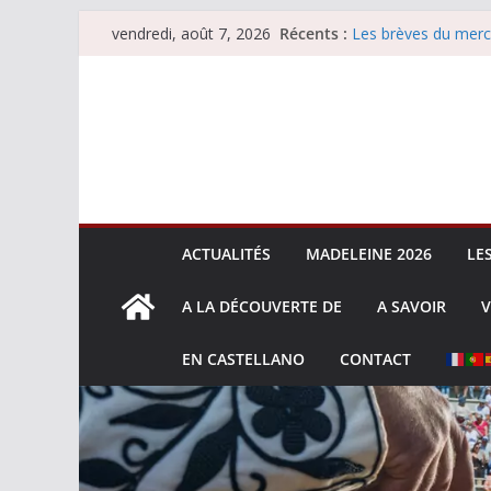
Les brèves du jeudi
Passer
Récents :
vendredi, août 7, 2026
Les brèves du merc
au
Les brèves du vend
Escalafón 2026 – m
contenu
Escalafón 2026 – no
ACTUALITÉS
MADELEINE 2026
LE
A LA DÉCOUVERTE DE
A SAVOIR
V
EN CASTELLANO
CONTACT