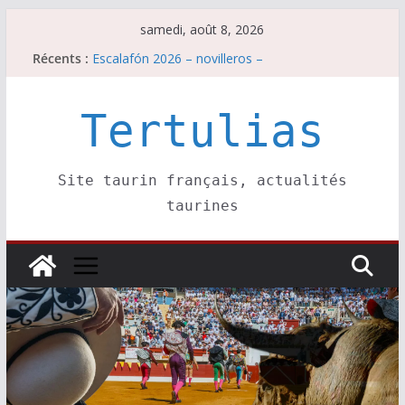
Passer
samedi, août 8, 2026
au
Récents :
Escalafón 2026 – novilleros –
contenu
Les brèves du samedi 8 août
Maurrin, rendez vous est pris pour l’an prochain.
Les brèves du vendredi 7 août
Tertulias
Escalafón 2026 – matadors de toros-
Site taurin français, actualités
taurines