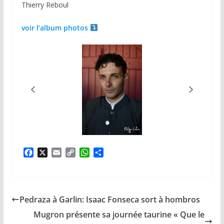
Thierry Reboul
voir l’album photos
F
X
E
C
W
P
a
m
o
h
a
c
a
p
a
r
e
i
y
t
t
b
l
L
s
a
Pedraza à Garlin: Isaac Fonseca sort à hombros
o
i
A
g
o
n
p
e
Mugron présente sa journée taurine « Que le
k
k
p
r