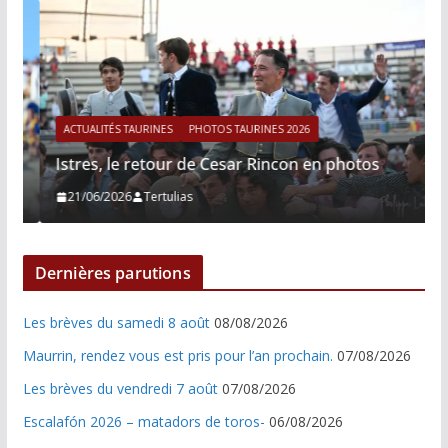
ACTUALITÉS TAURINES
PHOTOS TAURINES 2026
Istres, le retour de Cesar Rincon en photos
21/06/2026
Tertulias
Dernières parutions
Les brèves du samedi 8 août
08/08/2026
Maurrin, rendez vous est pris pour l’an prochain.
07/08/2026
Les brèves du vendredi 7 août
07/08/2026
Escalafón 2026 – matadors de toros-
06/08/2026