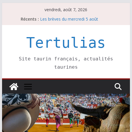
Passer
vendredi, août 7, 2026
au
Récents :
Les brèves du mercredi 5 août
contenu
Les brèves du vendredi 7 août
Escalafón 2026 – matadors de toros-
Escalafón 2026 – novilleros –
Tertulias
Les brèves du jeudi 6 août
Site taurin français, actualités
taurines