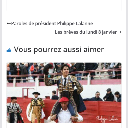
a
m
o
h
a
c
a
p
a
r
e
i
y
t
t
b
l
L
s
a
Paroles de président Philippe Lalanne
o
i
A
g
o
n
p
e
Les brèves du lundi 8 janvier
k
k
p
r
Vous pourrez aussi aimer