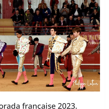
 TAURINES 2026
ACTUALITÉS TAURINES
PHOTOS TAURINES 2026
ure en
Bayonne, la corrida des
fêtes en photos
17/07/2026
Tertulias
orada française 2023.