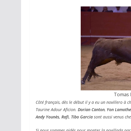
ACTUALITÉS TAURINES
CHRONIQUES TAURINES 2026
Arles : au seuil
espérances.
02/04/2026
Olivier Casteln
Tomas R
Côté français, dès le début il y a eu un novillero à ch
Taurine Adour Aficion.
Dorian Canton
,
Yon Lamothe
Andy Younès,
Rafi,
Tibo Garcia
sont aussi venus che
Si nous sommes aidés pour monter la novillada par J