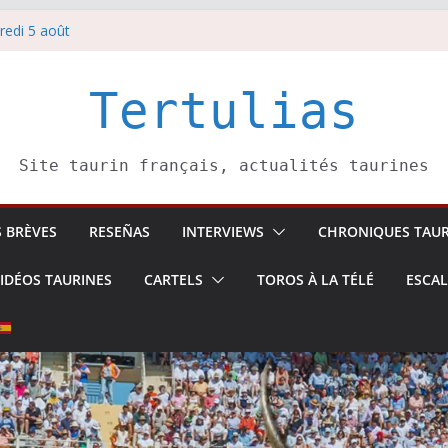
redi 5 août
redi 7 août
atadors de toros-
villeros –
Tertulias
 6 août
Site taurin français, actualités taurines
S BRÈVES
RESEÑAS
INTERVIEWS
CHRONIQUES TAUR
IDÉOS TAURINES
CARTELS
TOROS À LA TÉLÉ
ESCA