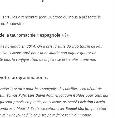
Tertulias a rencontré Jean Dubroca qui nous a présenté le
 du Soubestre.
de la tauromachie « espagnole » ?»
e novillada en 2014. On a pris la suite du club taurin de Pau
9. Nous avons opté pour la novillada non piquée qui est un
e plus la configuration de la piste se prête plus à une non
 de votre programmation ?»
senter à Arzacq pour les espagnols,
des novilleros
en début de
eilli
Tomas Rufo
,
Luis David Adame
,
Joaquin Galdos
pour ceux qui
qui sont passés en piquée, nous avons présenté
Christian Parejo
,
 hombros à Madrid. Seule exception avec
Raquel Martin
qui s’était
e voir une jeune fille en piste pour faire venir du monde.