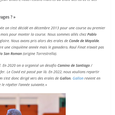
vages ? »
née on s’est décidé en décembre 2013 pour une course au premier
ux mois pour monter la course. Nous sommes allés chez
Pablo
i gloire. Nous avons pris alors des erales de
Conde de Mayalde
.
dre une cinquième année mais le ganadero, Raul Finat n’avait pas
io San Roman
(origine Torrestrella).
il. En 2020 on a organisé un desafio
Camino de Santiago
/
fer. Le Covid est passé par là. En 2022, nous voulions repartir
On s’est donc dirigé vers des erales de
Gallon
.
Gallon
revient en
 le répéter l’année suivante.
»