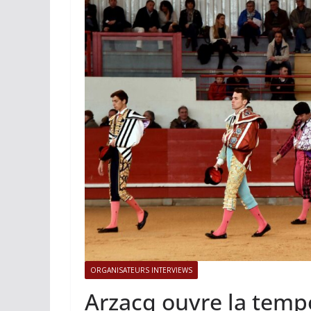
ACTUALITÉS TAURINES
PHOTOS
Istres, l’ouvert
photos
19/06/2026
Tertulias
ORGANISATEURS INTERVIEWS
Arzacq ouvre la temp