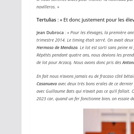
novilleros.
»
Tertulias
: « Et donc justement pour les éle
Jean Dubroca
: «
Pour les élevages, la première an
trimestre 2014. Le timing était serré. On avait de
Hermoso de Mendoza
. Le lot est sorti sans peine n
Répétés pendant
quatre ans, nous devions les pren
de lot pour Arzacq. Nous avons donc pris des
Anton
En fait nous n’avons jamais eu de fracaso côté béta
Casanueva
avec deux très bons erales de ce dernier 
avec Guillaume Bats qui n’avait pas ce qu’il fallait. 
2023 car, quand un fer fonctionne bien, on essaie de