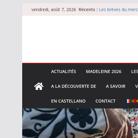
Passer
Récents :
Les brèves du merc
vendredi, août 7, 2026
au
Les brèves du vend
Escalafón 2026 – m
contenu
Escalafón 2026 – no
Les brèves du jeudi
ACTUALITÉS
MADELEINE 2026
LE
A LA DÉCOUVERTE DE
A SAVOIR
V
EN CASTELLANO
CONTACT