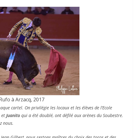
ACTUALITÉS TAURINES
CHRONIQUES TAURINES 2026
 des
Istres : la feria des
ultimes émotions
au
18/06/2026
Olivier Castelnau
ufo à Arzacq, 2017
aque cartel. On privilégie les locaux et les élèves de l’Ecole
et
Juanito
qui a été doublé, ont défilé aux arènes du Soubestre.
z nous.
ean Gilbert, nous restons maîtres du choix des toros et des