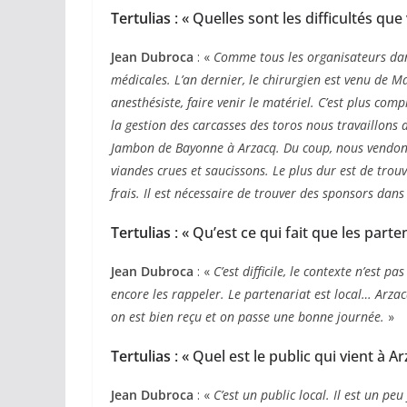
Tertulias
: « Quelles sont les difficultés qu
Jean Dubroca
: «
Comme tous les organisateurs dans
médicales. L’an dernier, le chirurgien est venu de Ma
anesthésiste, faire venir le matériel. C’est plus c
la gestion des carcasses des toros nous travaillons 
Jambon de Bayonne à Arzacq. Du coup, nous vendon
viandes crues et saucissons. Le plus dur est de trouv
frais. Il est nécessaire de trouver des sponsors dans
Tertulias
: « Qu’est ce qui fait que les parte
Jean Dubroca
: «
C’est difficile, le contexte n’est pas
encore les rappeler. Le partenariat est local… Arzac
on est bien reçu et on passe une bonne journée.
»
Tertulias
: « Quel est le public qui vient à Ar
Jean Dubroca
: «
C’est un public local. Il est un pe