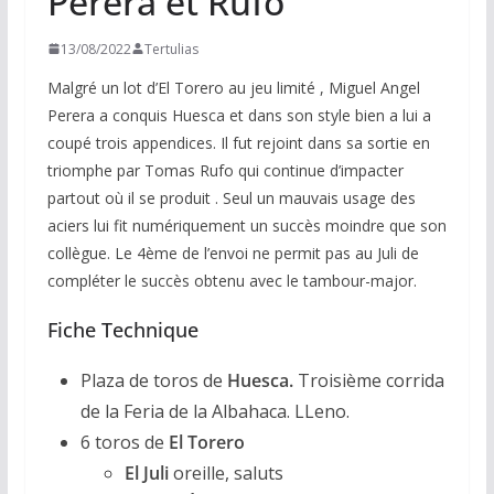
Perera et Rufo
13/08/2022
Tertulias
Malgré un lot d’El Torero au jeu limité , Miguel Angel
Perera a conquis Huesca et dans son style bien a lui a
coupé trois appendices. Il fut rejoint dans sa sortie en
triomphe par Tomas Rufo qui continue d’impacter
partout où il se produit . Seul un mauvais usage des
aciers lui fit numériquement un succès moindre que son
collègue. Le 4ème de l’envoi ne permit pas au Juli de
compléter le succès obtenu avec le tambour-major.
Fiche Technique
Plaza de toros de
Huesca.
Troisième corrida
de la Feria de la Albahaca. LLeno.
6 toros de
El Torero
El Juli
oreille, saluts