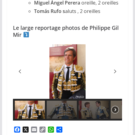
Miguel Ángel
Perera
oreille, 2 oreilles
Tomás
Rufo
s
aluts , 2 oreilles
Le large reportage photos de Philippe Gil
Mir
F
X
E
C
W
P