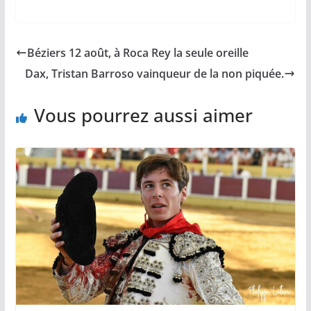
a
m
o
h
a
c
a
p
a
r
e
i
y
t
t
b
l
L
s
a
Béziers 12 août, à Roca Rey la seule oreille
o
i
A
g
o
n
p
e
Dax, Tristan Barroso vainqueur de la non piquée.
k
k
p
r
Vous pourrez aussi aimer