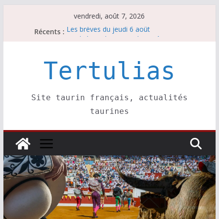
Passer
vendredi, août 7, 2026
au
Récents :
Les brèves du jeudi 6 août
contenu
Les brèves du mercredi 5 août
Les brèves du vendredi 7 août
Escalafón 2026 – matadors de toros-
Tertulias
Escalafón 2026 – novilleros –
Site taurin français, actualités
taurines