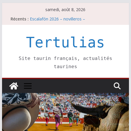
Passer
samedi, août 8, 2026
au
Récents :
Escalafón 2026 – novilleros –
contenu
Les brèves du samedi 8 août
Maurrin, rendez vous est pris pour l’an prochain.
Les brèves du vendredi 7 août
Tertulias
Escalafón 2026 – matadors de toros-
Site taurin français, actualités
taurines