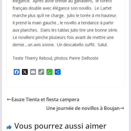
élégance. Après avoir brindé au ganadero, le torero
français double avec élégance son novillo. Le Lartet
marche plus qu’il ne charge. Julio le torée à mi-hauteur.
Il prend la main gauche , le novillo a tendance à partir
aux planches. Dans les tablas Julio tire une bonne série.
Le novillero pinche plusieurs fois avant de mettre une
demie , un avis sonne. Un descabello suffit. Salut.
Texte Thierry Reboul, photos Pierre Delhoste
F
X
E
C
W
P
a
m
o
h
a
c
a
p
a
r
e
i
y
t
t
b
l
L
s
a
Eauze Tienta et fiesta campera
o
i
A
g
o
n
p
e
Une journée de novillos à Boujan
k
k
p
r
Vous pourrez aussi aimer