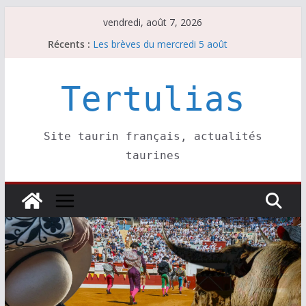
Passer
vendredi, août 7, 2026
Les brèves du jeudi 6 août
au
Récents :
Les brèves du mercredi 5 août
contenu
Les brèves du vendredi 7 août
Escalafón 2026 – matadors de toros-
Escalafón 2026 – novilleros –
Tertulias
Site taurin français, actualités
taurines