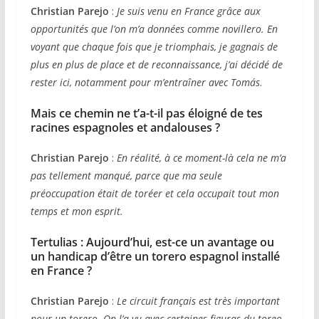
Christian Parejo
:
Je suis venu en France grâce aux
opportunités que l’on m’a données comme novillero. En
voyant que chaque fois que je triomphais, je gagnais de
plus en plus de place et de reconnaissance, j’ai décidé de
rester ici, notamment pour m’entraîner avec Tomás
.
Mais ce chemin ne t’a-t-il pas éloigné de tes
racines espagnoles et andalouses ?
Christian Parejo
:
En réalité, à ce moment-là cela ne m’a
pas tellement manqué, parce que ma seule
préoccupation était de toréer et cela occupait tout mon
temps et mon esprit.
Tertulias :
Aujourd’hui, est-ce un avantage ou
un handicap d’être un torero espagnol installé
en France ?
Christian Parejo
:
Le circuit français est très important
pour un torero. On l’a vu avec certaines figuras du toreo