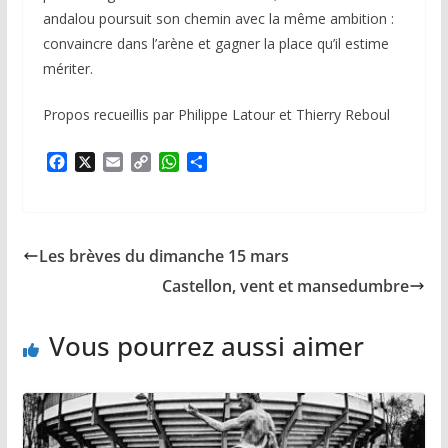
andalou poursuit son chemin avec la même ambition :
convaincre dans l’arène et gagner la place qu’il estime
mériter.
Propos recueillis par Philippe Latour et Thierry Reboul
F
X
E
C
W
P
a
m
o
h
a
c
a
p
a
r
e
i
y
t
t
b
l
L
s
a
Les brèves du dimanche 15 mars
o
i
A
g
o
n
p
e
Castellon, vent et mansedumbre
k
k
p
r
Vous pourrez aussi aimer