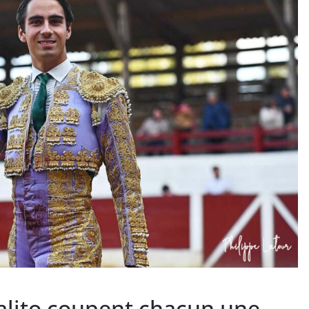
PHOTOS TAURINES 2026
ACTUALITÉS TAURINES
PHOTOS TAURINES 202
uverture en
Bayonne, la corrida
des fêtes en photos
lias
17/07/2026
Tertulias
lalito coupent chacun une