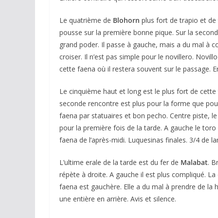
Le quatrième de
Blohorn
plus fort de trapio et de
pousse sur la première bonne pique. Sur la second
grand poder. Il passe à gauche, mais a du mal à co
croiser. Il n’est pas simple pour le novillero. Novil
cette faena où il restera souvent sur le passage. Ent
Le cinquième haut et long est le plus fort de cette
seconde rencontre est plus pour la forme que pour
faena par statuaires et bon pecho. Centre piste, le
pour la première fois de la tarde. A gauche le toro 
faena de l’après-midi. Luquesinas finales. 3/4 de la
L’ultime erale de la tarde est du fer de
Malabat
. B
répète à droite. A gauche il est plus compliqué. La
faena est gauchère. Elle a du mal à prendre de la 
une entière en arrière. Avis et silence.