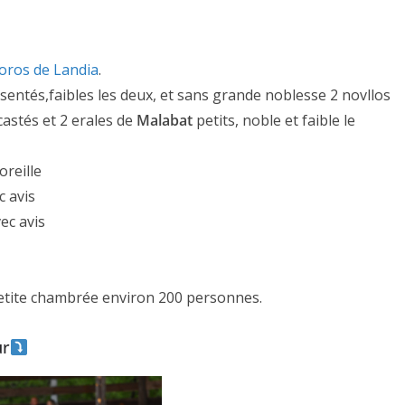
oros de Landia
.
entés,faibles les deux, et sans grande noblesse 2 novllos
castés et 2 erales de
Malabat
petits, noble et faible le
 oreille
ACTUALITÉS TAURINES
c avis
ES 2026
CHRONIQUES TAURINES 2026
vec avis
seuil des
Istres : la feria des
s.
ultimes émotions
tite chambrée environ 200 personnes.
er Castelnau
18/06/2026
Olivier Castelnau
ur