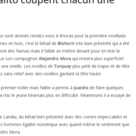
se sont donnés rendez-vous à Brocas pour la première novillada
es en bois, c’est le bétail de
Blohorn
très bien présenté qui a été
ient des faenas mais il fallait se mettre devant pour en tirer le
 que son compagnon
Alejandro Mora
qui restera plus superficiel.
une oreille. Les novillos de
Turquay
plus petit de trapio et de tête
 sans relief avec des novillos gardant la tête haute.
le premier noble mais faible a permis à
Juanito
de faire quelques
a mis le jeune béarnais plus en difficulté. Néanmoins il a essayé de
 Landia, du bétail bien présenté avec des cornes impeccables et
des hommes égalité numérique avec quand même le sentiment que
jandro Mora.