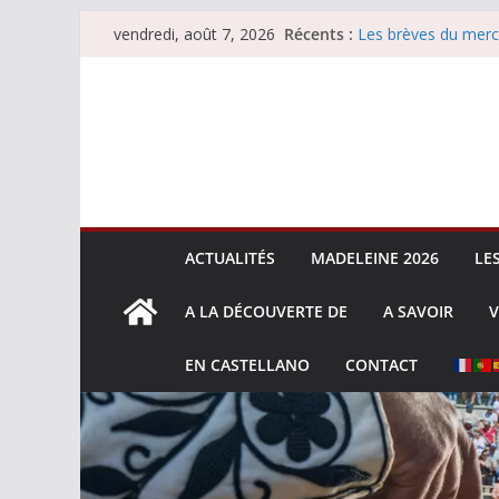
Les brèves du jeudi
Passer
Récents :
vendredi, août 7, 2026
Les brèves du merc
au
Les brèves du vend
Escalafón 2026 – m
contenu
Escalafón 2026 – no
ACTUALITÉS
MADELEINE 2026
LE
A LA DÉCOUVERTE DE
A SAVOIR
V
EN CASTELLANO
CONTACT