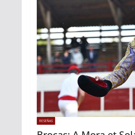
ACTUALITÉS TAURINES
Istres, l’o
photos
19/06/2026
Tertu
RESEÑAS
Brocas: A Mora et So