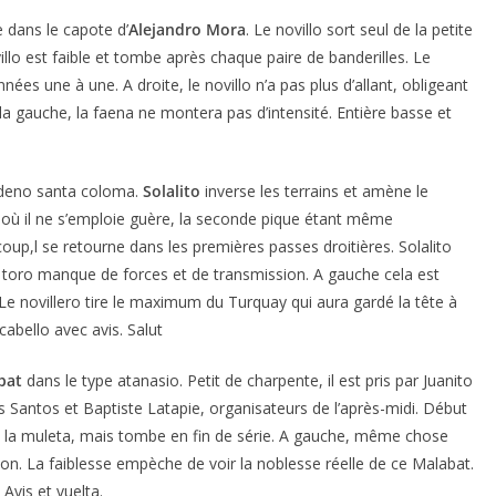
 dans le capote d’
Alejandro Mora
. Le novillo sort seul de la petite
lo est faible et tombe après chaque paire de banderilles. Le
ées une à une. A droite, le novillo n’a pas plus d’allant, obligeant
a gauche, la faena ne montera pas d’intensité. Entière basse et
rdeno santa coloma.
Solalito
inverse les terrains et amène le
al où il ne s’emploie guère, la seconde pique étant même
oup,l se retourne dans les premières passes droitières. Solalito
e toro manque de forces et de transmission. A gauche cela est
Le novillero tire le maximum du Turquay qui aura gardé la tête à
abello avec avis. Salut
bat
dans le type atanasio. Petit de charpente, il est pris par Juanito
os Santos et Baptiste Latapie, organisateurs de l’après-midi. Début
ns la muleta, mais tombe en fin de série. A gauche, même chose
on. La faiblesse empèche de voir la noblesse réelle de ce Malabat.
 Avis et vuelta.