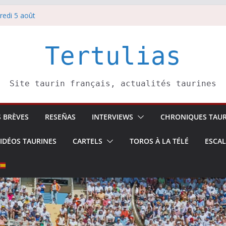
 6 août
redi 5 août
redi 7 août
atadors de toros-
villeros –
Tertulias
Site taurin français, actualités taurines
S BRÈVES
RESEÑAS
INTERVIEWS
CHRONIQUES TAUR
IDÉOS TAURINES
CARTELS
TOROS À LA TÉLÉ
ESCA