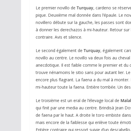
Le premier novillo de
Turquay
, cardeno se réserve
pique. Deuxième mal donnée dans l’épaule. Le novil
novillero débute sur la gauche, les passes sont donn
à donner les derechazos à mi-hauteur. Retour sur l
contraire. Avis et silence.
Le second également de
Turquay
, également ca
novillo au centre. Le novillo va deux fois au chev
anecdotique. Il est faible comme le premier et du c
trouve nénamoins le sitio sans pour autant lier. L
encore plus flagrant. La faena a du mal à monter. 
mi-hauteur toute la faena. Entière tombée. Un desc
Le troisième est un eral de l’élevage local de
Mala
qui finit par une media au centre. Brindisà Jean D
de faena par le haut. A droite le toro embiste da
mais encore de la faiblesse qui enlève toute émoti
Entière contraire qui ressort suivie d’un descabello.