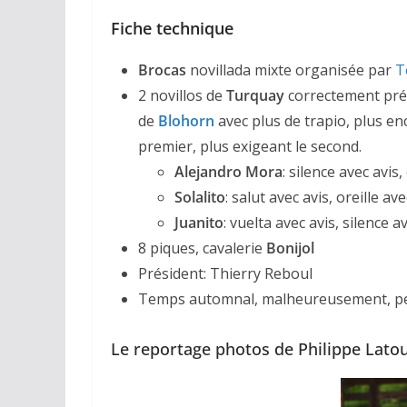
Fiche technique
Brocas
novillada mixte organisée par
T
2 novillos de
Turquay
correctement prés
de
Blohorn
avec plus de trapio, plus en
premier, plus exigeant le second.
Alejandro Mora
: silence avec avis,
ACTUALITÉS TAURINES
Solalito
: salut avec avis, oreille ave
CHRONIQUES TAURIN
Juanito
: vuelta avec avis, silence a
Arles : au 
8 piques, cavalerie
Bonijol
Président: Thierry Reboul
espérance
Temps automnal, malheureusement, pe
02/04/2026
Olivi
Le reportage photos de Philippe Lato