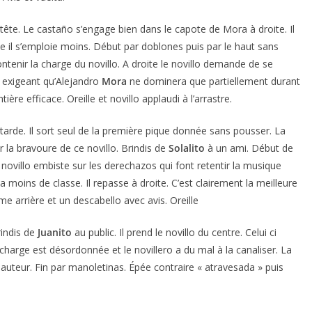
 tête. Le castaño s’engage bien dans le capote de Mora à droite. Il
e il s’emploie moins. Début par doblones puis par le haut sans
ntenir la charge du novillo. A droite le novillo demande de se
lo exigeant qu’Alejandro
Mora
ne dominera que partiellement durant
ière efficace. Oreille et novillo applaudi à l’arrastre.
 tarde. Il sort seul de la première pique donnée sans pousser. La
 la bravoure de ce novillo. Brindis de
Solalito
à un ami. Début de
 novillo embiste sur les derechazos qui font retentir la musique
a moins de classe. Il repasse à droite. C’est clairement la meilleure
me arrière et un descabello avec avis. Oreille
rindis de
Juanito
au public. Il prend le novillo du centre. Celui ci
 charge est désordonnée et le novillero a du mal à la canaliser. La
hauteur. Fin par manoletinas. Épée contraire « atravesada » puis