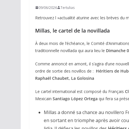
09/06/2026
Tertulias
Retrouvez l »actualité aturine avec les brèves du m
Millas
,
le cartel de la novillada
À deux mois de l’échéance, le Comité d’Animations
traditionnelle novillada qui aura lieu le
Dimanche 0
Comme annoncé en amont, il s’agira d’une nouvelle
ordre de sortie des novillos de :
Héritiers de Hube
Raphaël Chaubet, La Golosina
Le cartel international est composé du Français
C
Mexicain
Santiago Lо́pez Ortega
qui fera sa prés
Millas a donné sa chance au novillero F
en sortant en triomphe après avoir coupé
lidia. Il défiera les novillos des
Héritiers