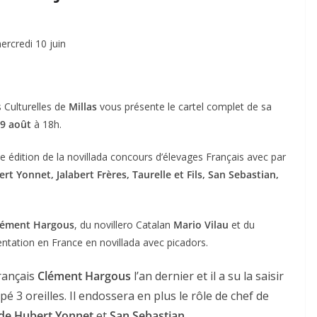
ercredi 10 juin
 Culturelles de
Millas
vous présente le cartel complet de sa
9 août
à 18h.
 édition de la novillada concours d’élevages Français avec par
rt Yonnet, Jalabert Frères, Taurelle et Fils, San Sebastian,
lément Hargous
, du novillero Catalan
Mario Vilau
et du
entation en France en novillada avec picadors.
rançais
Clément Hargous
l’an dernier et il a su la saisir
 3 oreilles. Il endossera en plus le rôle de chef de
 de Hubert Yonnet
et
San Sebastian
.