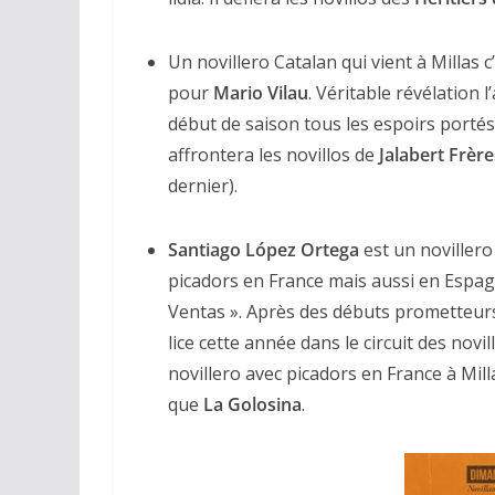
Un novillero Catalan qui vient à Millas 
pour
Mario Vilau
. Véritable révélation l
début de saison tous les espoirs porté
affrontera les novillos de
Jalabert
Frère
dernier).
ACTUALITÉS TAURINES
Santiago Lо́pez Ortega
est un noviller
CHRONIQUES TAURINES 2026
picadors en France mais aussi en Espagne
Arles : au seuil
Ventas ». Après des débuts prometteurs
espérances.
lice cette année dans le circuit des nov
novillero avec picadors en France à Mil
02/04/2026
Olivier Castel
que
La Golosina
.