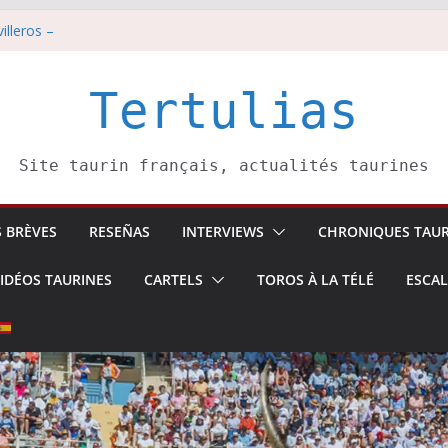
illeros –
i 8 août
est pris pour l’an prochain.
di 7 août
Tertulias
tadors de toros-
Site taurin français, actualités taurines
S BRÈVES
RESEÑAS
INTERVIEWS
CHRONIQUES TAUR
IDÉOS TAURINES
CARTELS
TOROS À LA TÉLÉ
ESCA