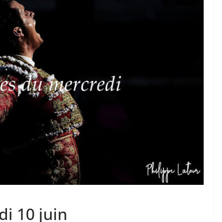
 TAURINES 2026
ACTUALITÉS TAURINES
PHOTOS TAURINES 2026
ture en
Bayonne, la corrida des
fêtes en photos
17/07/2026
Tertulias
i 10 juin