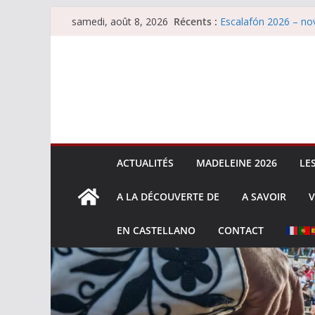
Passer
Récents :
Escalafón 2026 – nov
samedi, août 8, 2026
au
Les brèves du samed
Maurrin, rendez vous 
contenu
Les brèves du vendre
Escalafón 2026 – ma
ACTUALITÉS
MADELEINE 2026
LE
A LA DÉCOUVERTE DE
A SAVOIR
V
EN CASTELLANO
CONTACT