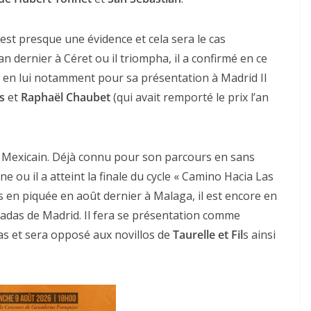
c’est presque une évidence et cela sera le cas
’an dernier à Céret ou il triompha, il a confirmé en ce
s en lui notamment pour sa présentation à Madrid Il
s
et
Raphaël Chaubet
(qui avait remporté le prix l’an
ACTUALITÉS TAURINES
o Mexicain. Déjà connu pour son parcours en sans
CHRONIQUES TAURINES 2026
 ou il a atteint la finale du cycle « Camino Hacia Las
 des
Istres : la feria des
 en piquée en août dernier à Malaga, il est encore en
ultimes émotions
illadas de Madrid. Il fera se présentation comme
las et sera opposé aux novillos de
Taurelle et Fil
s ainsi
nau
18/06/2026
Olivier Castelnau