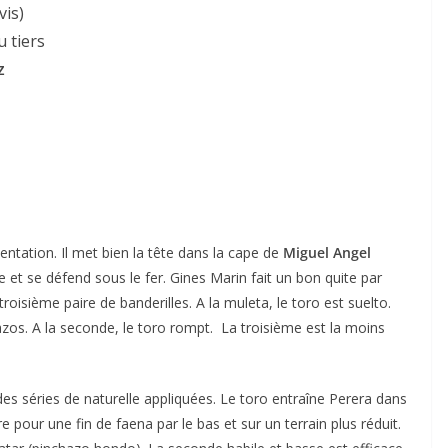
vis)
u tiers
z
ACTUALITÉS TAURINES
CHRONIQUES TAURINES 2026
 des
Istres : la feria des
entation. Il met bien la tête dans la cape de
Miguel Angel
ultimes émotions
e et se défend sous le fer. Gines Marin fait un bon quite par
troisième paire de banderilles. A la muleta, le toro est suelto.
nau
18/06/2026
Olivier Castelnau
hazos. A la seconde, le toro rompt. La troisième est la moins
des séries de naturelle appliquées. Le toro entraîne Perera dans
e pour une fin de faena par le bas et sur un terrain plus réduit.