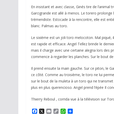
En insistant et avec classe, Ginés tire de l’animal 
Garcigrande est allé à menos. Le torero prolonge le
trémendiste. Estocade à la rencontre, elle est ent
blanc. Palmas au toro.
Le sixième est un joli toro melocoton. Mal piqué, 
est rapide et efficace. Angel Tellez brinde le derni
mais il charge avec une certaine alegria lors des
commence à regarder les planches. Sur le bout de 
Il prend ensuite la main gauche. Sur ce piton, le Ga
ce côté. Comme au troisième, le toro ne lui permet
sur le bout de la muleta à un toro qui ne transmet
plus en plus querencioso. Angel prend l’épée Il con
Thierry Reboul , corrida vue à la télévision sur To
F
X
E
C
W
P