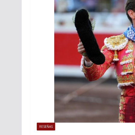
ACTUALITÉS TAURINES
PHOTOS
Istres, l’ouver
photos
19/06/2026
Tertulias
RESEÑAS