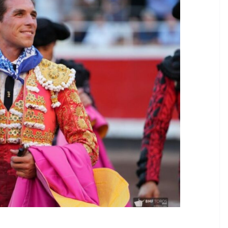
 TAURINES 2026
ACTUALITÉS TAURINES
PHOTOS TAURINES 2026
ture en
Bayonne, la corrida des
fêtes en photos
17/07/2026
Tertulias