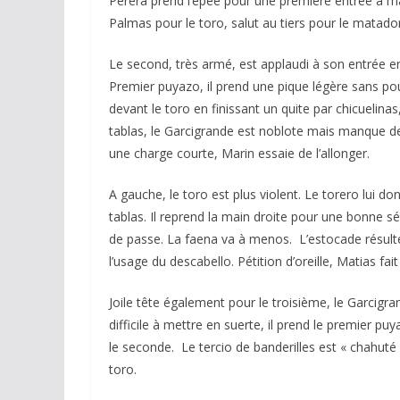
Perera prend l’épée pour une première entrée à ma
Palmas pour le toro, salut au tiers pour le matador
Le second, très armé, est applaudi à son entrée e
Premier puyazo, il prend une pique légère sans po
devant le toro en finissant un quite par chicuelina
tablas, le Garcigrande est noblote mais manque de
une charge courte, Marin essaie de l’allonger.
A gauche, le toro est plus violent. Le torero lui do
tablas. Il reprend la main droite pour une bonne sé
de passe. La faena va à menos. L’estocade résulte 
l’usage du descabello. Pétition d’oreille, Matias fai
Joile tête également pour le troisième, le Garcigr
difficile à mettre en suerte, il prend le premier p
le seconde. Le tercio de banderilles est « chahuté
toro.