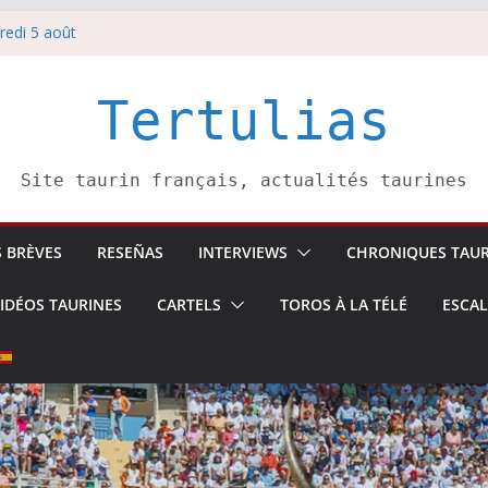
redi 5 août
redi 7 août
atadors de toros-
villeros –
Tertulias
 6 août
Site taurin français, actualités taurines
S BRÈVES
RESEÑAS
INTERVIEWS
CHRONIQUES TAUR
IDÉOS TAURINES
CARTELS
TOROS À LA TÉLÉ
ESCA