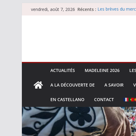
Passer
Récents :
Les brèves du merc
vendredi, août 7, 2026
au
Les brèves du vend
Escalafón 2026 – m
contenu
Escalafón 2026 – no
Les brèves du jeudi
ACTUALITÉS
MADELEINE 2026
LE
A LA DÉCOUVERTE DE
A SAVOIR
V
EN CASTELLANO
CONTACT