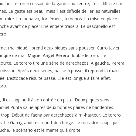
uche. Le torero essaie de la garder au centre, c’est difficile car
es. Le geste est beau, mais il est difficile de lier les naturelles.
 contraire. La faena va, forcément, à menos. La mise en place
pinche avant de placer une entière trasera. Le descabello est
ero.
me, mal piqué il prend deux piques sans pousser. Curro Javier
ur que de mal.
Miguel Angel Perera
double le toro. Le
 courte. Le torero tire une série de derechazos. A gauche, Perera
mission. Après deux séries, passe à passe, il reprend la main
e. L’estocade résulte basse. Elle est longue à faire effet.
oro.
. Il est applaudi à son entrée en piste. Deux piques sans
Manuel Punta salue après deux bonnes paires de banderilles
.
ige trop. Début de faena par derechazos à mi-hauteur. Le torero
es. Le Garcigrande est court de charge. Le matador s’applique
che, le scénario est le même qu’à droite.