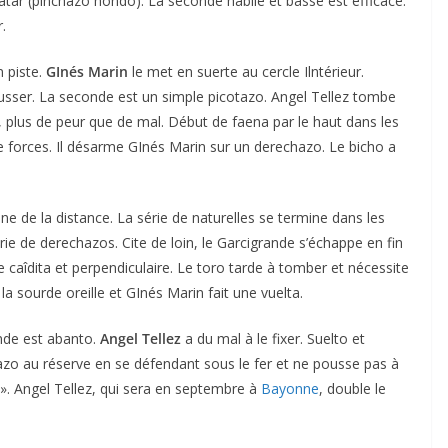
tar (pinchazo hondo). La seconde habile et basse est efficace.
.
n piste.
GInés Marin
le met en suerte au cercle Ilntérieur.
usser. La seconde est un simple picotazo. Angel Tellez tombe
s, plus de peur que de mal. Début de faena par le haut dans les
 forces. Il désarme GInés Marin sur un derechazo. Le bicho a
nne de la distance. La série de naturelles se termine dans les
rie de derechazos. Cite de loin, le Garcigrande s’échappe en fin
caîdita et perpendiculaire. Le toro tarde à tomber et nécessite
t la sourde oreille et GInés Marin fait une vuelta.
ande est abanto.
Angel Tellez
a du mal à le fixer. Suelto et
uyazo au réserve en se défendant sous le fer et ne pousse pas à
 ». Angel Tellez, qui sera en septembre à
Bayonne
, double le