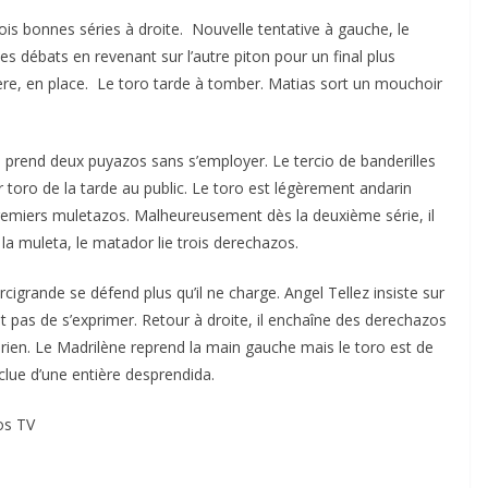
trois bonnes séries à droite. Nouvelle tentative à gauche, le
s débats en revenant sur l’autre piton pour un final plus
ière, en place. Le toro tarde à tomber. Matias sort un mouchoir
il prend deux puyazos sans s’employer. Le tercio de banderilles
er toro de la tarde au public. Le toro est légèrement andarin
 premiers muletazos. Malheureusement dès la deuxième série, il
la muleta, le matador lie trois derechazos.
rcigrande se défend plus qu’il ne charge. Angel Tellez insiste sur
 pas de s’exprimer. Retour à droite, il enchaîne des derechazos
 rien. Le Madrilène reprend la main gauche mais le toro est de
clue d’une entière desprendida.
ros TV