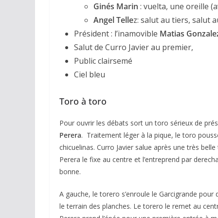
Ginés Marin
: vuelta, une oreille (a
Angel Telle
z: salut au tiers, salut a
Président : l’inamovible
Matias Gonzale
Salut de Curro Javier au premier,
Public clairsemé
Ciel bleu
ACTUALITÉS TAURINES
Toro à toro
CHRONIQUES TAURINES 2026
Arles : au seuil
Pour ouvrir les débats sort un toro sérieux de prés
espérances.
Perera
. Traitement léger à la pique, le toro pouss
chicuelinas. Curro Javier salue après une très belle 
02/04/2026
Olivier Castel
Perera le fixe au centre et l’entreprend par derec
bonne.
A gauche, le torero s’enroule le Garcigrande pour 
le terrain des planches. Le torero le remet au centr