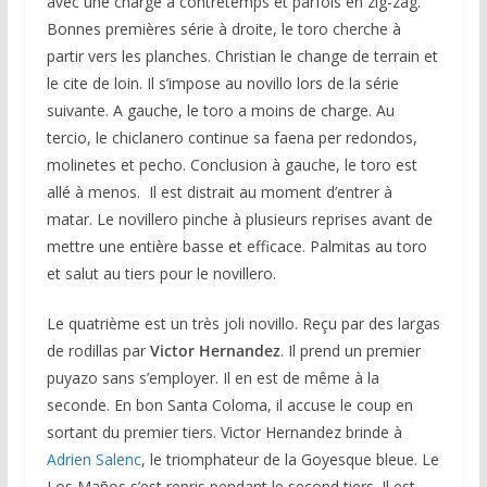
avec une charge à contretemps et parfois en zig-zag.
Bonnes premières série à droite, le toro cherche à
partir vers les planches. Christian le change de terrain et
le cite de loin. Il s’impose au novillo lors de la série
suivante. A gauche, le toro a moins de charge. Au
tercio, le chiclanero continue sa faena per redondos,
molinetes et pecho. Conclusion à gauche, le toro est
allé à menos. Il est distrait au moment d’entrer à
matar. Le novillero pinche à plusieurs reprises avant de
mettre une entière basse et efficace. Palmitas au toro
et salut au tiers pour le novillero.
Le quatrième est un très joli novillo. Reçu par des largas
de rodillas par
Victor Hernandez
. Il prend un premier
puyazo sans s’employer. Il en est de même à la
seconde. En bon Santa Coloma, il accuse le coup en
sortant du premier tiers. Victor Hernandez brinde à
Adrien Salenc
, le triomphateur de la Goyesque bleue. Le
Los Maños s’est repris pendant le second tiers. Il est