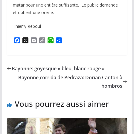
matar pour une entière suffisante. Le public demande
et obtient une oreille.
Thierry Reboul
F
X
E
C
W
P
a
m
o
h
a
c
a
p
a
r
e
i
y
t
t
b
l
L
s
a
Bayonne: goyesque « bleu, blanc rouge »
o
i
A
g
o
n
p
e
Bayonne,corrida de Pedraza: Dorian Canton à
k
k
p
r
hombros
Vous pourrez aussi aimer