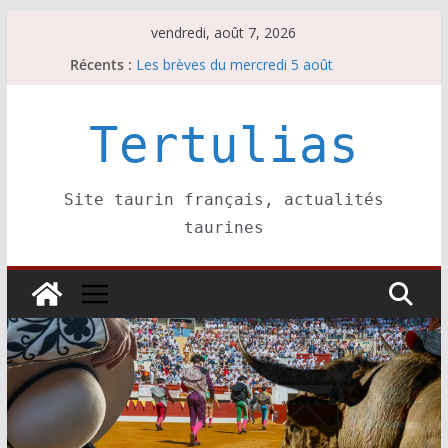
Passer
vendredi, août 7, 2026
au
Les brèves du jeudi 6 août
Récents :
Les brèves du mercredi 5 août
contenu
Les brèves du vendredi 7 août
Escalafón 2026 – matadors de toros-
Tertulias
Escalafón 2026 – novilleros –
Site taurin français, actualités
taurines