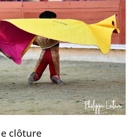
S TAURINES 2026
ACTUALITÉS TAURINES
PHOTOS TAURINES 2026
ture en
Bayonne, la corrida des
fêtes en photos
17/07/2026
Tertulias
de clôture