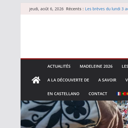
Passer
Récents :
Les brèves du lundi 3 a
jeudi, août 6, 2026
au
Les brèves du mercredi
Villeneuve, Hugo Tarbel
contenu
Les brèves du mardi 4 
La Sokamuturra de Pas
ACTUALITÉS
MADELEINE 2026
LE
A LA DÉCOUVERTE DE
A SAVOIR
V
EN CASTELLANO
CONTACT