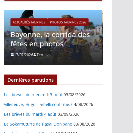
ACTUALITÉS TAURINES
PHOTOS TAURINES 2026
ACTUALITÉ
Istres, le retour de Cesar
Istres
Rincon en photos
Nino 
21/06/2026
Tertulias
21/06/20
Dernières parutions
Les brèves du mercredi 5 août
05/08/2026
Villeneuve, Hugo Tarbelli confirme.
04/08/2026
Les brèves du mardi 4 août
03/08/2026
La Sokamuturra de Pasai Donibane
03/08/2026