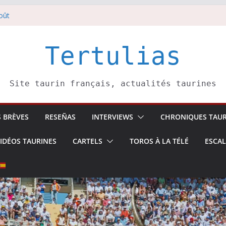
oût
 5 août
li confirme.
août
Tertulias
ai Donibane
Site taurin français, actualités taurines
S BRÈVES
RESEÑAS
INTERVIEWS
CHRONIQUES TAUR
IDÉOS TAURINES
CARTELS
TOROS À LA TÉLÉ
ESCA