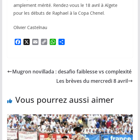
amplement mérité. Rendez-vous le 18 avril à Algete
pour les débuts de Raphael à la Copa Chenel.
Olivier Castelnau
F
X
E
C
W
P
a
m
o
h
a
c
a
p
a
r
e
i
y
t
t
b
l
L
s
a
Mugron novillada : desafio faiblesse vs complexité
o
i
A
g
o
n
p
e
Les brèves du mercredi 8 avril
k
k
p
r
Vous pourrez aussi aimer