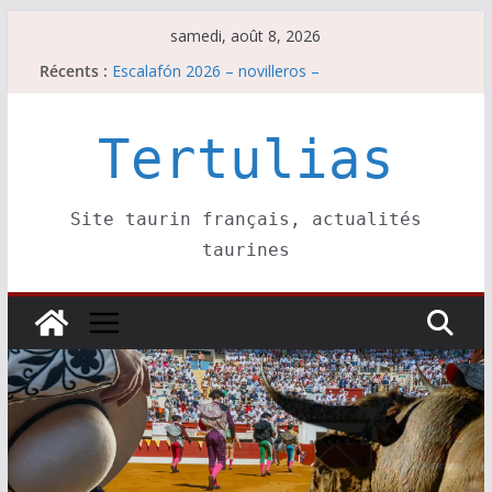
Passer
samedi, août 8, 2026
au
Récents :
Escalafón 2026 – novilleros –
contenu
Les brèves du samedi 8 août
Maurrin, rendez vous est pris pour l’an prochain.
Les brèves du vendredi 7 août
Tertulias
Escalafón 2026 – matadors de toros-
Site taurin français, actualités
taurines