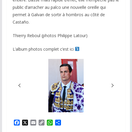
public d’arracher au palco une nouvelle oreille qui
permet à Galvan de sortir à hombros au côté de
Castaño.
Thierry Reboul (photos Philippe Latour)
L’album photos complet c’est ici
F
X
E
C
W
P
a
m
o
h
a