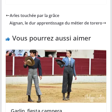
c
a
p
a
r
e
i
y
t
t
b
l
L
s
a
Arles touchée par la grâce
o
i
A
g
o
n
p
e
Aignan, le dur apprentissage du métier de torero
k
k
p
r
Vous pourrez aussi aimer
Garlin, fiesta campera