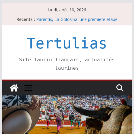
Passer
lundi, août 10, 2026
au
Récents :
Parentis, La Golosina: une première étape
contenu
Les brèves du lundi 10 août
A Parentis, à part les brindis……
Les brèves du dimanche 9 août
Tertulias
Coup de foudre à Soustons
Site taurin français, actualités
taurines