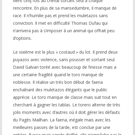
vient cinq fois au cheval sortant seul à chaque
rencontre. En plus de sa mansedumbre, il manque de
race. Il n’humilie pas et prend les muletazos sans
conviction. Il met en difficulté Thomas Dufau qui
n’arrivera pas à s’imposer à un animal qui offrait peu
d’options.
Le sixième est le plus « costaud » du lot. Il prend deux
puyazos avec violence, sans pousser et sortant seul.
David Galvan toréé avec beaucoup de finesse mais a
une certaine fragilité quand le toro manque de
noblesse. Il réalise un très bon début de faena
enchaînant des muletazos élégants que le public
apprécie. Le toro manque de classe mais suit tout en
cherchant à gagner les tablas. Le torero alterne de très
jolis moments avec d’autres où il doit gérer les défauts
du Pagès Mailhan. La faena, inégale mais avec les
meilleures passes de la tarde, est conclue par une
entière. Basse mais rapide d’effet, elle n’empêche pas le