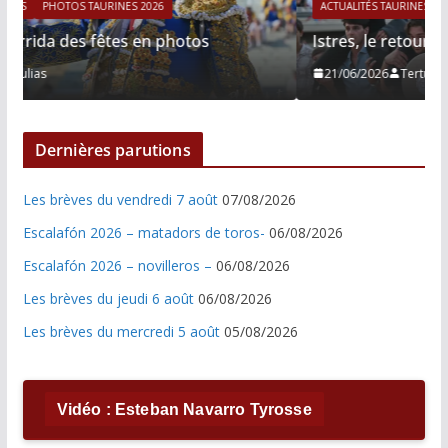
ACTUALITÉS TAURINES
PHOTOS TAURINES 2026
Istres, le retour de Cesar Rincon en photos
21/06/2026
Tertulias
Dernières parutions
Les brèves du vendredi 7 août
07/08/2026
Escalafón 2026 – matadors de toros-
06/08/2026
Escalafón 2026 – novilleros –
06/08/2026
Les brèves du jeudi 6 août
06/08/2026
Les brèves du mercredi 5 août
05/08/2026
Vidéo : Esteban Navarro Tyrosse