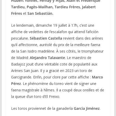
Hubert Yonnet, Fernay y Hijas, Alain et Frédérique
Tardieu, Pagès-Mailhan, Tardieu Frères, Jalabert
Frères
et
San Sebastián.
Le lendemain, dimanche 19 juillet à 17h, c’est une
affiche de vedettes de l’escalafon qui attend l’afición
pescalune.
Sébastien Castella
revient dans des arènes
qu’il affectionne, auréolé du prix de la meilleure faena
de la San Isidro madrilène. À ses côtés, le triomphateur
de Madrid:
Alejandro Talavante
. Le maestro de
Badajoz jouit d’une véritable cote de popularité aux
Arènes San Juan. Il y a gracié en 2023 un toro de
Garcigrande. Enfin, pour clore par cette affiche :
Marco
Pérez
. Le phénomène du toreo vient de signer une
faena magistrale à Nîmes. Il a coupé deux oreilles et de
la queue d’un toro d’El Freixo.
Les toros proviennet de la ganadería
García Jiménez
.