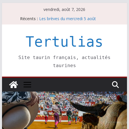
Passer
vendredi, août 7, 2026
au
Récents :
Les brèves du mercredi 5 août
contenu
Les brèves du vendredi 7 août
Escalafón 2026 – matadors de toros-
Escalafón 2026 – novilleros –
Tertulias
Les brèves du jeudi 6 août
Site taurin français, actualités
taurines