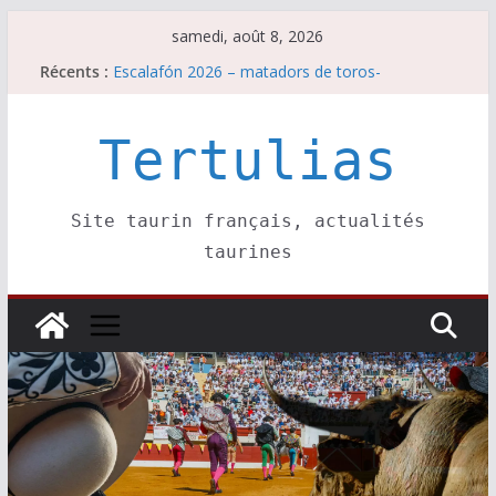
Passer
samedi, août 8, 2026
au
Récents :
Escalafón 2026 – matadors de toros-
contenu
Parentis, La Golosina: une première étape
Les brèves du samedi 8 août
Maurrin, rendez vous est pris pour l’an prochain.
Tertulias
Les brèves du vendredi 7 août
Site taurin français, actualités
taurines