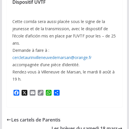
Dispositif
UVTF
Cette corrida sera aussi placée sous le signe de la
jeunesse et de la transmission, avec le dispositif de
l’école d’afición mis en place par l’UVTF pour les – de 25
ans.
Demande à faire à :
cercletaurinvilleneuvedemarsan@orange.fr
accompagnée d’une pièce d’identité.
Rendez-vous à Villeneuve de Marsan, le mardi 8 août à
19 h.
F
X
E
C
W
P
a
m
o
h
a
c
a
p
a
r
e
i
y
t
t
b
l
L
s
a
Les cartels de Parentis
o
i
A
g
o
n
p
e
Les brèves du samedi 18 mars