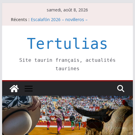
Passer
samedi, août 8, 2026
au
Récents :
Escalafón 2026 – novilleros –
contenu
Les brèves du samedi 8 août
Maurrin, rendez vous est pris pour l’an prochain.
Les brèves du vendredi 7 août
Tertulias
Escalafón 2026 – matadors de toros-
Site taurin français, actualités
taurines