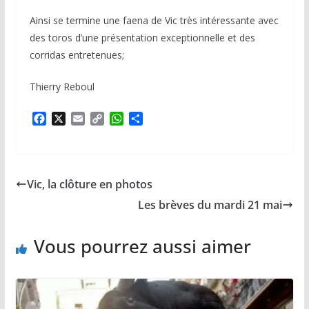
Ainsi se termine une faena de Vic très intéressante avec
des toros d’une présentation exceptionnelle et des
corridas entretenues;
Thierry Reboul
F
X
E
C
W
P
a
m
o
h
a
c
a
p
a
r
e
i
y
t
t
b
l
L
s
a
Vic, la clôture en photos
o
i
A
g
o
n
p
e
Les brèves du mardi 21 mai
k
k
p
r
Vous pourrez aussi aimer