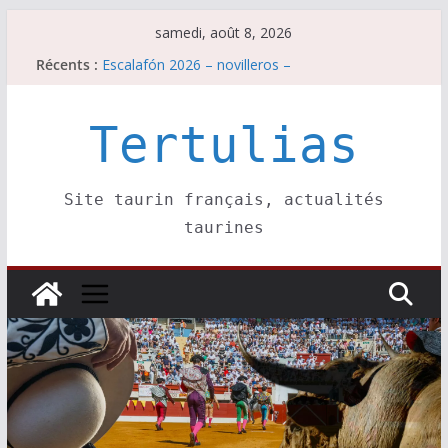
Passer
samedi, août 8, 2026
au
Récents :
Escalafón 2026 – novilleros –
contenu
Les brèves du samedi 8 août
Maurrin, rendez vous est pris pour l’an prochain.
Les brèves du vendredi 7 août
Tertulias
Escalafón 2026 – matadors de toros-
Site taurin français, actualités
taurines