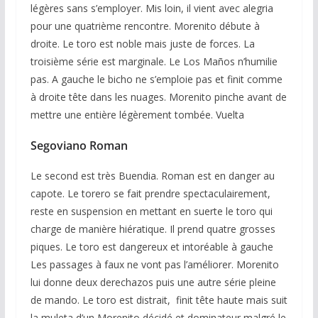
légères sans s’employer. Mis loin, il vient avec alegria
pour une quatrième rencontre. Morenito débute à
droite. Le toro est noble mais juste de forces. La
troisième série est marginale. Le Los Maños n’humilie
pas. A gauche le bicho ne s’emploie pas et finit comme
à droite tête dans les nuages. Morenito pinche avant de
mettre une entière légèrement tombée. Vuelta
Segoviano Roman
Le second est très Buendia. Roman est en danger au
capote. Le torero se fait prendre spectaculairement,
reste en suspension en mettant en suerte le toro qui
charge de manière hiératique. Il prend quatre grosses
piques. Le toro est dangereux et intoréable à gauche
Les passages à faux ne vont pas l’améliorer. Morenito
lui donne deux derechazos puis une autre série pleine
de mando. Le toro est distrait, finit tête haute mais suit
la muleta d’un Morenito décidé et dominateur malgré le