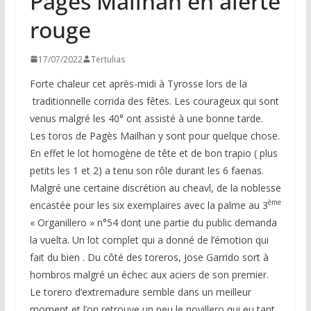
Pages Mailhan en alerte
rouge
17/07/2022
Tertulias
Forte chaleur cet après-midi à Tyrosse lors de la
traditionnelle corrida des fêtes. Les courageux qui sont
venus malgré les 40° ont assisté à une bonne tarde.
Les toros de Pagès Mailhan y sont pour quelque chose.
En effet le lot homogène de tête et de bon trapio ( plus
petits les 1 et 2) a tenu son rôle durant les 6 faenas.
Malgré une certaine discrétion au cheavl, de la noblesse
ème
encastée pour les six exemplaires avec la palme au 3
« Organillero » n°54 dont une partie du public demanda
la vuelta. Un lot complet qui a donné de l’émotion qui
fait du bien . Du côté des toreros, Jose Garrido sort à
hombros malgré un échec aux aciers de son premier.
Le torero d’extremadure semble dans un meilleur
moment et l’on retrouve un peu le novillero qui eu tant