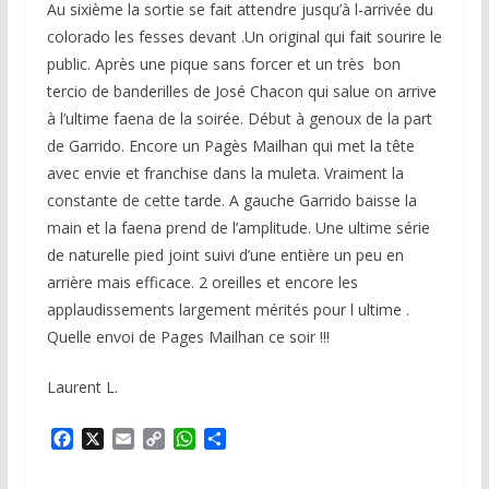
Au sixième la sortie se fait attendre jusqu’à l-arrivée du
colorado les fesses devant .Un original qui fait sourire le
public. Après une pique sans forcer et un très bon
tercio de banderilles de José Chacon qui salue on arrive
à l’ultime faena de la soirée. Début à genoux de la part
de Garrido. Encore un Pagès Mailhan qui met la tête
avec envie et franchise dans la muleta. Vraiment la
constante de cette tarde. A gauche Garrido baisse la
main et la faena prend de l’amplitude. Une ultime série
de naturelle pied joint suivi d’une entière un peu en
arrière mais efficace. 2 oreilles et encore les
applaudissements largement mérités pour l ultime .
Quelle envoi de Pages Mailhan ce soir !!!
Laurent L.
F
X
E
C
W
P
a
m
o
h
a
c
a
p
a
r