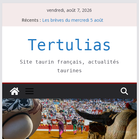
Passer
vendredi, août 7, 2026
Les brèves du jeudi 6 août
au
Récents :
Les brèves du mercredi 5 août
contenu
Les brèves du vendredi 7 août
Escalafón 2026 – matadors de toros-
Escalafón 2026 – novilleros –
Tertulias
Site taurin français, actualités
taurines