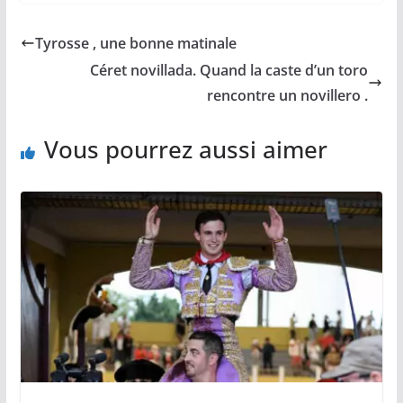
e
i
y
t
t
b
l
L
s
a
Tyrosse , une bonne matinale
o
i
A
g
o
n
p
e
Céret novillada. Quand la caste d’un toro
k
k
p
r
rencontre un novillero .
Vous pourrez aussi aimer