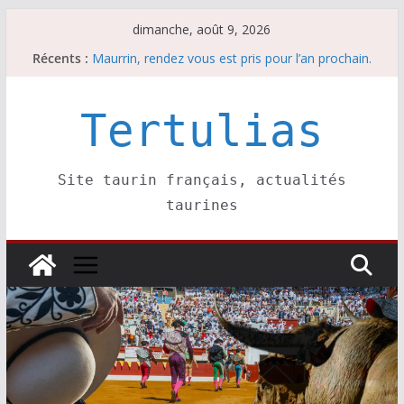
Passer
dimanche, août 9, 2026
au
Récents :
Maurrin, rendez vous est pris pour l’an prochain.
contenu
Les brèves du dimanche 9 août
Coup de foudre à Soustons
Parentis, La Golosina: une première étape
Tertulias
Les brèves du samedi 8 août
Site taurin français, actualités
taurines