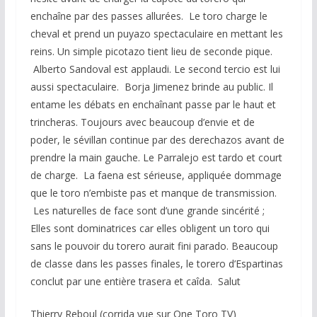
enchaîne par des passes allurées. Le toro charge le
cheval et prend un puyazo spectaculaire en mettant les
reins. Un simple picotazo tient lieu de seconde pique.
Alberto Sandoval est applaudi. Le second tercio est lui
aussi spectaculaire. Borja Jimenez brinde au public. Il
entame les débats en enchaînant passe par le haut et
trincheras. Toujours avec beaucoup d’envie et de
poder, le sévillan continue par des derechazos avant de
prendre la main gauche. Le Parralejo est tardo et court
de charge. La faena est sérieuse, appliquée dommage
que le toro n’embiste pas et manque de transmission.
Les naturelles de face sont d’une grande sincérité ;
Elles sont dominatrices car elles obligent un toro qui
sans le pouvoir du torero aurait fini parado. Beaucoup
de classe dans les passes finales, le torero d’Espartinas
conclut par une entière trasera et caîda. Salut
Thierry Reboul (corrida vue sur One Toro TV)