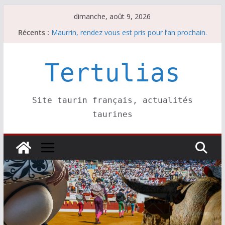
Passer
dimanche, août 9, 2026
au
Récents :
Maurrin, rendez vous est pris pour l’an prochain.
contenu
Les brèves du dimanche 9 août
Coup de foudre à Soustons
Parentis, La Golosina: une première étape
Tertulias
Les brèves du samedi 8 août
Site taurin français, actualités
taurines