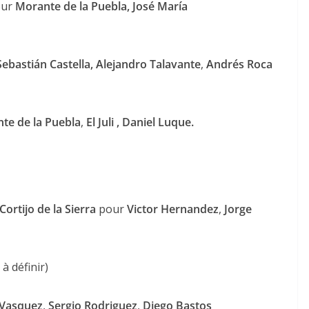
ur
Morante de la Puebla, José María
Sebastián Castella, Alejandro Talavante
,
Andrés
Roca
te de la Puebla
,
El Juli ,
Daniel Luque.
Cortijo de la Sierra
pour
Victor Hernandez
,
Jorge
à définir)
Vasquez
,
Sergio Rodriguez
,
Diego Bastos