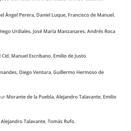
l Ángel Perera, Daniel Luque, Francisco de Manuel.
Diego Urdiales, José María Manzanares
,
Andrés
Roca
l Cid
,
Manuel Escribano
,
Emilio de Justo
.
rnandes, Diego Ventura
,
Guillermo Hermoso de
ur
Morante de la Puebla
,
Alejandro Talavante
,
Emilio
,
Alejandro Talavante
,
Tomás Rufo.