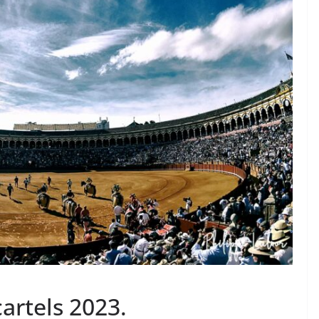
TAURINES 2026
ACTUALITÉS TAURINES
PHOTOS TAURINES 2026
ure en
Bayonne, la corrida des
fêtes en photos
17/07/2026
Tertulias
 cartels 2023.