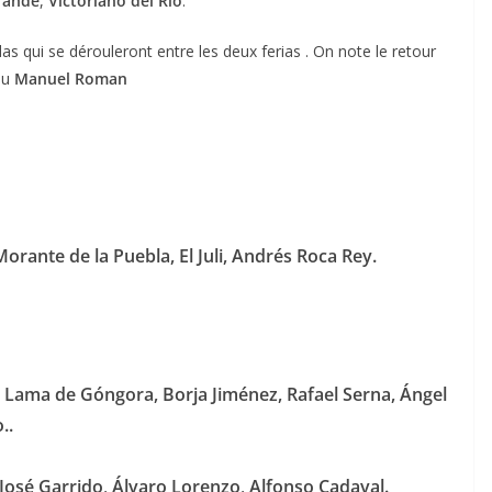
rande
,
Victoriano del Río
.
as qui se dérouleront entre les deux ferias . On note le retour
du
Manuel Roman
ACTUALITÉS TAURINES
CHRONIQUES TAURINES 2026
Morante de la Puebla,
El Juli,
Andrés
Roca Rey.
des
Istres : la feria des
ultimes émotions
u
18/06/2026
Olivier Castelnau
r
Lama de Góngora, Borja Jiménez, Rafael Serna, Ángel
..
José Garrido
,
Álvaro Lorenzo
,
Alfonso Cadaval.