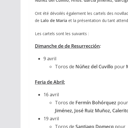
Núñez del Cuvillo
,
Hnos. García Jiménez
,
Garcig
Ont été dévoilés également les cartels des novillad
de
Lalo de Maria
et la présentation du tant atten
Les cartels sont les suivants :
Dimanche de de Resurrección
:
ACTUALITÉS TAURINES
9 avril
CHRONIQUES TAURINES 2026
Toros de
Núñez del Cuvillo
pour
Arles : au seuil 
espérances.
Feria de Abril:
02/04/2026
Olivier Castelna
16 avril
Toros de
Fermín Bohórquez
pou
Jiménez, José Ruiz Muñoz, Calerito
19 avril
Toros de
Santiago Domecq
pour