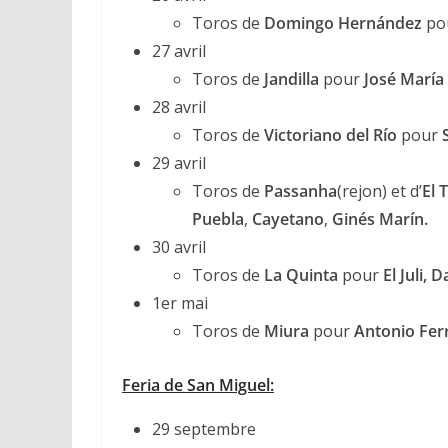
Toros de
Domingo Hernández
po
27 avril
Toros de
Jandilla
pour
José Marí
28 avril
Toros de
Victoriano del Río
pour
29 avril
Toros de
Passanha
(rejon) et d’
El 
Puebla
,
Cayetano
,
Ginés Marín.
30 avril
Toros de
La Quinta
pour
El Juli
,
Da
1er mai
Toros de
Miura
pour
Antonio Ferr
Feria de San Miguel:
29 septembre