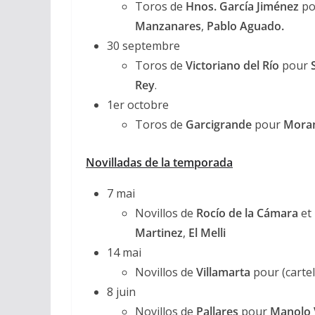
Toros de
Hnos. García Jiménez
po
Manzanares
,
Pablo Aguado.
30 septembre
Toros de
Victoriano del Río
pour
Rey
.
1er octobre
Toros de
Garcigrande
pour
Moran
Novilladas de la temporada
7 mai
Novillos de
Rocío de la Cámara
et
Martinez
,
El Melli
14 mai
Novillos de
Villamarta
pour (cartel 
8 juin
Novillos de
Pallares
pour
Manolo 