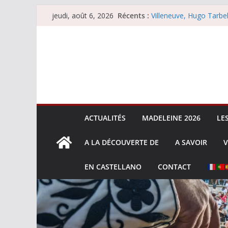
Passer
Récents :
Villeneuve, Hugo Tarbel
jeudi, août 6, 2026
au
Escalafón 2026 – mata
Escalafón 2026 – novill
contenu
Les brèves du jeudi 6 
Les brèves du mercredi
ACTUALITÉS
MADELEINE 2026
LE
A LA DÉCOUVERTE DE
A SAVOIR
V
EN CASTELLANO
CONTACT