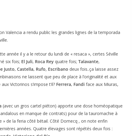
on Valencia a rendu public les grandes lignes de la temporada
lle.
e année il y a le retour du lundi de « resaca », certes Séville
 six fois;
El Juli, Roca Rey
quatre fois;
Talavante,
e Justo, Castella, Rufo
,
Escribano
deux fois..ça laisse assez
binaisons ne laissent que peu de place à l’originalité et aux
 aux Victorinos s’impose t’il?
Ferrera, Fandi
face aux Miuras,
a
(avec un gros cartel piéton) apporte une dose homéopatique
 andalous en manque de contrats) pour de la tauromachie à
te » de la feria côté bétail. Côté Domecq , on note enfin
ernières années. Quatre élevages sont répétés deux fois :