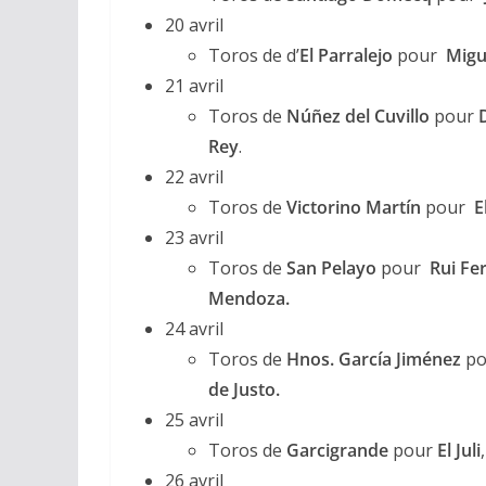
20 avril
Toros de d’
El Parralejo
pour
Migue
21 avril
Toros de
Núñez del Cuvillo
pour
Rey
.
22 avril
Toros de
Victorino Martín
pour
E
23 avril
Toros de
San Pelayo
pour
Rui Fe
Mendoza.
24 avril
Toros de
Hnos. García Jiménez
po
de Justo.
25 avril
Toros de
Garcigrande
pour
El Juli
26 avril