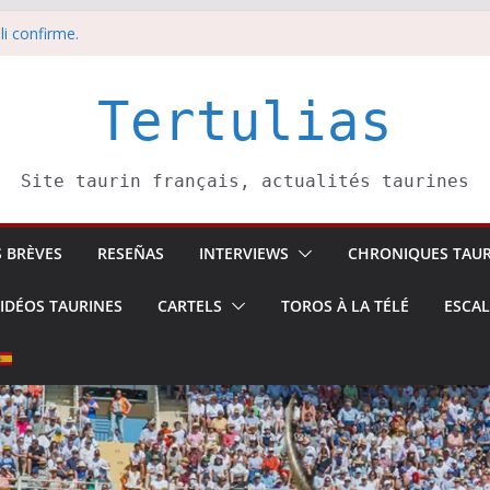
li confirme.
dors de toros-
eros –
août
Tertulias
 5 août
Site taurin français, actualités taurines
S BRÈVES
RESEÑAS
INTERVIEWS
CHRONIQUES TAUR
IDÉOS TAURINES
CARTELS
TOROS À LA TÉLÉ
ESCA