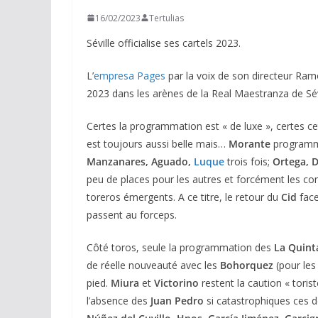
16/02/2023
Tertulias
Séville officialise ses cartels 2023.
L’
empresa Pages
par la voix de son directeur Ram
2023 dans les arènes de la Real Maestranza de Sévi
Certes la programmation est « de luxe », certes cett
est toujours aussi belle mais…
Morante
programmé
Manzanares, Aguado,
Luque
trois fois;
Ortega, D
peu de places pour les autres et forcément les com
toreros émergents. A ce titre, le retour du
Cid
face
passent au forceps.
Côté toros, seule la programmation des
La Quint
de réelle nouveauté avec les
Bohorquez
(pour les
pied.
Miura
et
Victorino
restent la caution « toris
l’absence des
Juan Pedro
si catastrophiques ces d