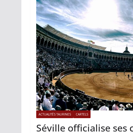
ACTUALITÉS TAURINES
PHOTOS 
Istres, l’ouvert
photos
19/06/2026
Tertulias
ACTUALITÉS TAURINES
CARTELS
Séville officialise ses