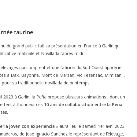
urnée taurine
u du grand public fait sa présentation en France à Garlin qui
ficative matinale et Novillada l’après-midi
 élevages qui comptent et que l’aficion du Sud-Ouest apprécie
tantes à Dax, Bayonne, Mont de Marsan, Vic Fezensac, Mimizan…
, pour sa traditionnelle novillada de printemps.
l 2023 à Garlin, la Peña propose plusieurs animations , dont un
mettent à l’honneur ces
10 ans de collaboration entre la Peña
ltes.
ria joven con experiencia »
aura lieu le samedi 1er avril 2023
naderos, de José Ignacio Sanchez le représentant de l’élevage,