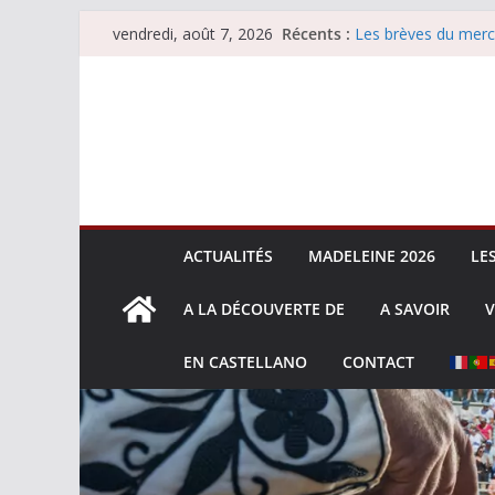
Passer
Récents :
Les brèves du merc
vendredi, août 7, 2026
au
Les brèves du vend
Escalafón 2026 – m
contenu
Escalafón 2026 – no
Les brèves du jeudi
ACTUALITÉS
MADELEINE 2026
LE
A LA DÉCOUVERTE DE
A SAVOIR
V
EN CASTELLANO
CONTACT