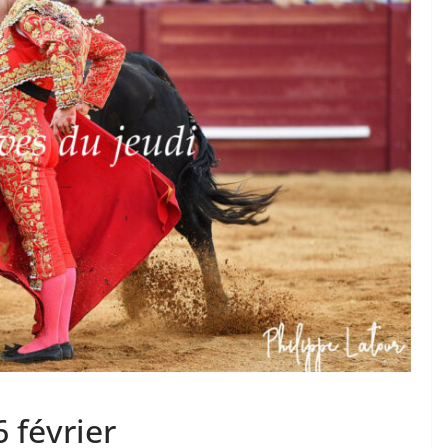
TAURINES 2026
ACTUALITÉS TAURINES
PHOTOS TAURINES 2026
ure en
Bayonne, la corrida des
fêtes en photos
17/07/2026
Tertulias
 février