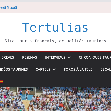
redi 5 août
redi 7 août
atadors de toros-
villeros –
Tertulias
 6 août
Site taurin français, actualités taurines
S BRÈVES
RESEÑAS
INTERVIEWS
CHRONIQUES TAUR
IDÉOS TAURINES
CARTELS
TOROS À LA TÉLÉ
ESCA