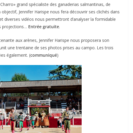
o Charro» grand spécialiste des ganaderias salmantinas, de
 objectif, Jennifer Harispe nous fera découvrir ses clichés dans
et diverses vidéos nous permettront d’analyser la formidable
es projections…
Entrée gratuite
.
 attenante aux arènes, Jennifer Harispe nous proposera son
unit une trentaine de ses photos prises au campo. Les trois
es également. (
communiqué
)
ACTUALITÉS TAURINES
CHRONIQUES TAURINES 2026
 des
Istres : la feria des
ultimes émotions
nau
18/06/2026
Olivier Castelnau