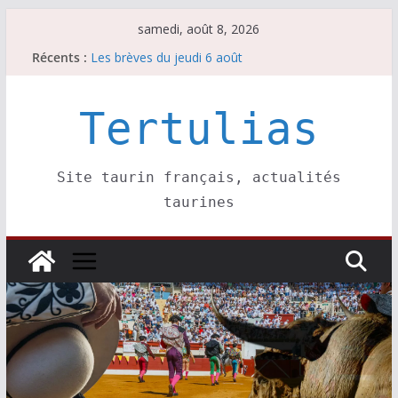
Passer
samedi, août 8, 2026
au
Récents :
Les brèves du jeudi 6 août
contenu
Maurrin, rendez vous est pris pour l’an prochain.
Les brèves du vendredi 7 août
Escalafón 2026 – matadors de toros-
Tertulias
Escalafón 2026 – novilleros –
Site taurin français, actualités
taurines