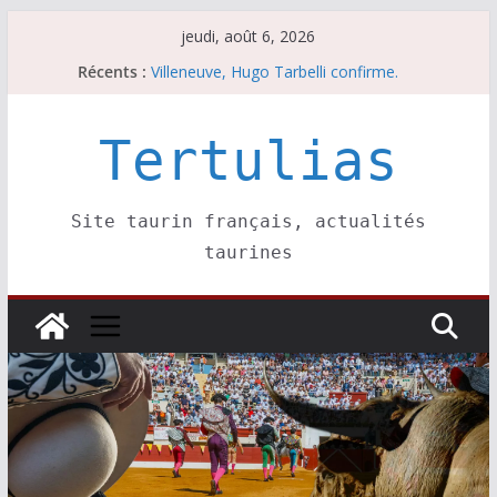
Passer
jeudi, août 6, 2026
au
Récents :
Villeneuve, Hugo Tarbelli confirme.
contenu
Escalafón 2026 – matadors de toros-
Escalafón 2026 – novilleros –
Les brèves du jeudi 6 août
Tertulias
Les brèves du mercredi 5 août
Site taurin français, actualités
taurines