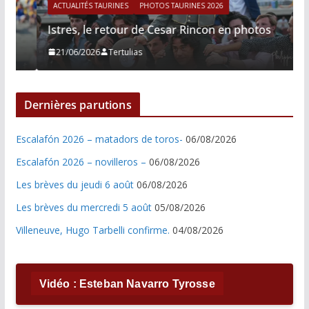
ACTUALITÉS TAURINES
PHOTOS TAURINES 2026
Istres, le retour de Cesar Rincon en photos
21/06/2026
Tertulias
Dernières parutions
Escalafón 2026 – matadors de toros-
06/08/2026
Escalafón 2026 – novilleros –
06/08/2026
Les brèves du jeudi 6 août
06/08/2026
Les brèves du mercredi 5 août
05/08/2026
Villeneuve, Hugo Tarbelli confirme.
04/08/2026
Vidéo : Esteban Navarro Tyrosse