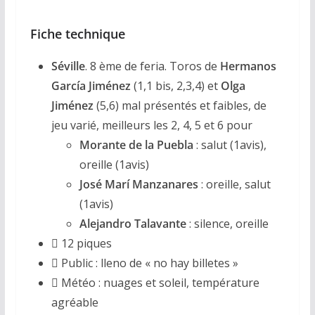
Fiche technique
Séville
. 8 ème de feria. Toros de
Hermanos
García Jiménez
(1,1 bis, 2,3,4) et
Olga
Jiménez
(5,6) mal présentés et faibles, de
jeu varié, meilleurs les 2, 4, 5 et 6 pour
Morante de la Puebla
: salut (1avis),
oreille (1avis)
José Marí Manzanares
: oreille, salut
(1avis)
Alejandro Talavante
: silence, oreille
 12 piques
 Public : lleno de « no hay billetes »
 Météo : nuages et soleil, température
agréable