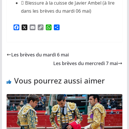
 Blessure à la cuisse de Javier Ambel (à lire
dans les brèves du mardi 06 mai)
F
X
E
C
W
P
a
m
o
h
a
c
a
p
a
r
e
i
y
t
t
b
l
L
s
a
Les brèves du mardi 6 mai
o
i
A
g
o
n
p
e
Les brèves du mercredi 7 mai
k
k
p
r
Vous pourrez aussi aimer