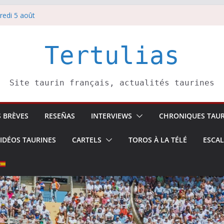
redi 5 août
redi 7 août
atadors de toros-
villeros –
Tertulias
 6 août
Site taurin français, actualités taurines
S BRÈVES
RESEÑAS
INTERVIEWS
CHRONIQUES TAUR
IDÉOS TAURINES
CARTELS
TOROS À LA TÉLÉ
ESCA