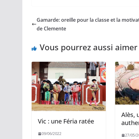
c
a
p
a
r
e
i
y
t
t
b
l
L
s
a
Gamarde: oreille pour la classe et la motiva
o
i
A
g
o
n
p
e
de Clemente
k
k
p
r
Vous pourrez aussi aimer
Alès, 
Vic : une Féria ratée
authe
09/06/2022
27/05/2