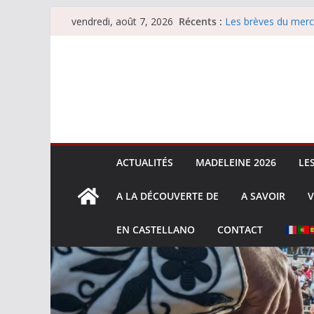
Passer
Récents :
Les brèves du merc
vendredi, août 7, 2026
au
Les brèves du vend
Escalafón 2026 – m
contenu
Escalafón 2026 – no
Les brèves du jeudi
ACTUALITÉS
MADELEINE 2026
LE
A LA DÉCOUVERTE DE
A SAVOIR
V
EN CASTELLANO
CONTACT