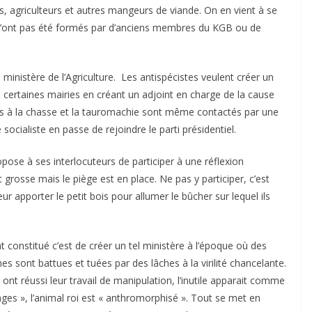
 agriculteurs et autres mangeurs de viande. On en vient à se
n’ont pas été formés par d’anciens membres du KGB ou de
 ministère de l’Agriculture. Les antispécistes veulent créer un
 certaines mairies en créant un adjoint en charge de la cause
iés à la chasse et la tauromachie sont même contactés par une
ialiste en passe de rejoindre le parti présidentiel.
ACTUALITÉS TAURINES
CHRONIQUES TAURINES 2026
ose à ses interlocuteurs de participer à une réflexion
 des
Istres : la feria des
 grosse mais le piège est en place. Ne pas y participer, c’est
ultimes émotions
 leur apporter le petit bois pour allumer le bûcher sur lequel ils
u
18/06/2026
Olivier Castelnau
constitué c’est de créer un tel ministère à l’époque où des
s sont battues et tuées par des lâches à la virilité chancelante.
 » ont réussi leur travail de manipulation, l’inutile apparait comme
ges », l’animal roi est « anthromorphisé ». Tout se met en