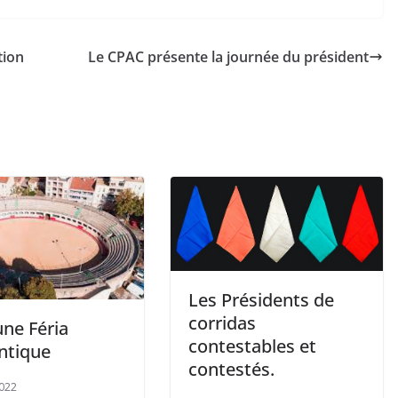
tion
Le CPAC présente la journée du président
Les Présidents de
corridas
une Féria
contestables et
ntique
contestés.
022