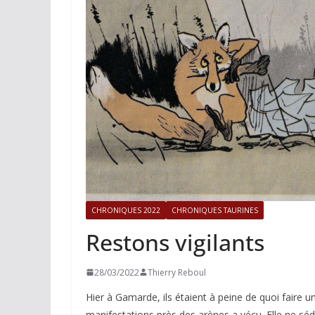
ACTUALITÉS TAURINES
PHOTOS 
Istres, l’ouvert
photos
19/06/2026
Tertulias
CHRONIQUES 2022
CHRONIQUES TAURINES
Restons vigilants
28/03/2022
Thierry Reboul
Hier à Gamarde, ils étaient à peine de quoi faire un
manifestations près des arènes a vécu. Elle ne séd