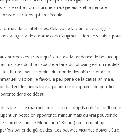
. « Ils » ont aujourd’hui une stratégie autre et la période
n œuvre d’actions qui en découle.
s formes de clientélismes. Cela va de la viande de sanglier
nos villages à des promesses d’augmentation de salaires pour
nt aux promesses. Plus inquiétante est la tendance de beaucoup
s animalistes dont la capacité à faire du lobbying est un modèle
t les futures petites mains du monde des affaires et de la
 Emmanuel Macron, le favori, a peu parlé de la cause animale.
 flattent les animalistes qui ont été incapables de qualifier
 apparente dans ce débat
de sape et de manipulation. Ils ont compris qu’il faut infiltrer le
ccupant un poste en apparence mineur mais au vrai pouvoir de
esse, comme dans le Monde (du 23mars) récemment, qui
 parfois parler de génocides. Ces pauvres victimes doivent être