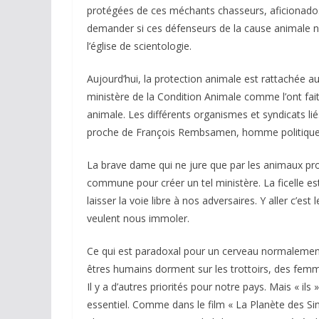
protégées de ces méchants chasseurs, aficionados,
demander si ces défenseurs de la cause animale 
l’église de scientologie.
Aujourd’hui, la protection animale est rattachée au
ministère de la Condition Animale comme l’ont fait
animale. Les différents organismes et syndicats l
proche de François Rembsamen, homme politique soc
ACTUALITÉS TAURINES
CHRONIQUES TAURINES 2026
La brave dame qui ne jure que par les animaux prop
Arles : au seuil
commune pour créer un tel ministère. La ficelle est
espérances.
laisser la voie libre à nos adversaires. Y aller c’est
veulent nous immoler.
02/04/2026
Olivier Castelna
Ce qui est paradoxal pour un cerveau normalement 
êtres humains dorment sur les trottoirs, des femme
Il y a d’autres priorités pour notre pays. Mais « ils
essentiel. Comme dans le film « La Planète des Sin