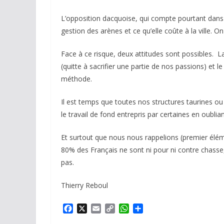
L’opposition dacquoise, qui compte pourtant dans
gestion des arènes et ce qu’elle coûte à la ville.
Face à ce risque, deux attitudes sont possibles. La 
(quitte à sacrifier une partie de nos passions) et
méthode.
Il est temps que toutes nos structures taurines ou
le travail de fond entrepris par certaines en oublia
Et surtout que nous nous rappelions (premier él
80% des Français ne sont ni pour ni contre chasse,
pas.
Thierry Reboul
F
X
E
C
W
P
a
m
o
h
a