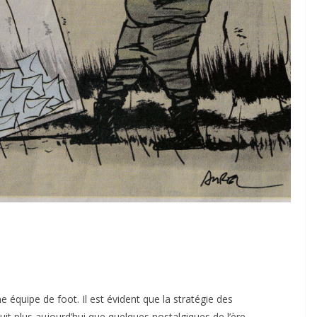
TAURINES 2026
ACTUALITÉS TAURINES
PHOTOS TAURINES 2026
ure en
Bayonne, la corrida des
fêtes en photos
17/07/2026
Tertulias
e équipe de foot. Il est évident que la stratégie des
uit plus aujourd’hui que quelques nostalgiques de l’ère