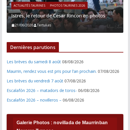
ACTUALITÉS TAURINES
PHOTOS TAURINES 2026
Istres, le retour de Cesar Rincon en photos
21/06/2026
Tertulias
Dernières parutions
Les brèves du samedi 8 août
08/08/2026
Maurrin, rendez vous est pris pour l’an prochain.
07/08/2026
Les brèves du vendredi 7 août
07/08/2026
Escalafón 2026 – matadors de toros-
06/08/2026
Escalafón 2026 – novilleros –
06/08/2026
Galerie Photos : novillada de Maurrinban