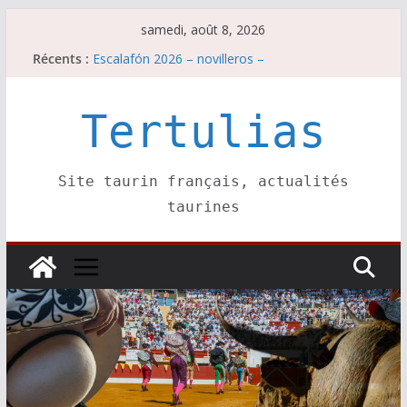
Passer
samedi, août 8, 2026
au
Escalafón 2026 – matadors de toros-
Récents :
contenu
Escalafón 2026 – novilleros –
Les brèves du samedi 8 août
Maurrin, rendez vous est pris pour l’an prochain.
Tertulias
Les brèves du vendredi 7 août
Site taurin français, actualités
taurines