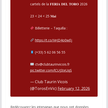
cartels de la 𝐅𝐄𝐑𝐈𝐀 𝐃𝐄𝐋 𝐓𝐎𝐑𝐎 2026
23 < 24 < 25 𝐌𝐚𝐢
Billetterie – Taquilla :
https://t.co/VeJD4o0wEj
(+33) 5 62 06 56 55
ctv@clubtaurinvicois.fr
pic.twitter.com/lCUjSteUqS
— Club Taurin Vicois
(@TorosEnVic)
February 12, 2026
Redécouvrez les interviews que nous ont données