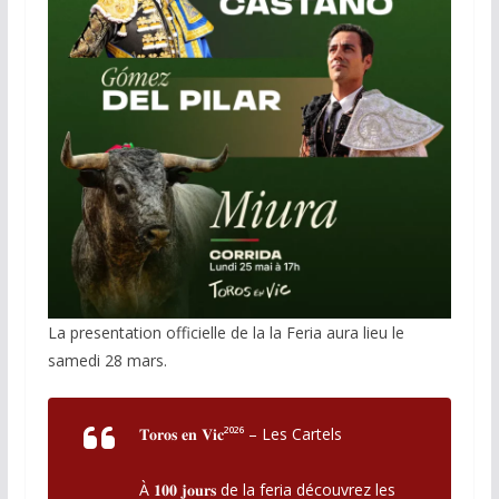
La presentation officielle de la la Feria aura lieu le
samedi 28 mars.
𝐓𝐨𝐫𝐨𝐬 𝐞𝐧 𝐕𝐢𝐜²⁰²⁶ – Les Cartels
À 𝟏𝟎𝟎 𝐣𝐨𝐮𝐫𝐬 de la feria découvrez les