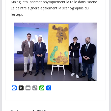
Malagueta, ancrant physiquement la toile dans l’arène.
Le peintre signera également la scénographie du
festejo.
F
X
E
C
W
P
a
m
o
h
a
c
a
p
a
r
e
i
y
t
t
b
l
L
s
a