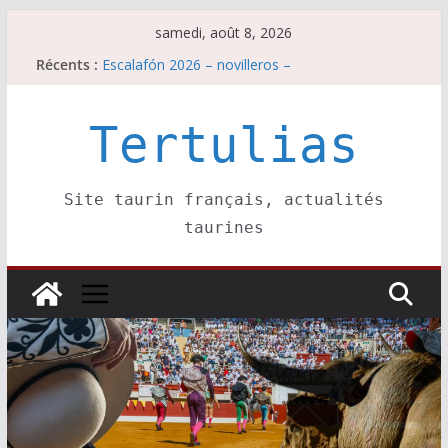
Passer
samedi, août 8, 2026
au
Récents :
Escalafón 2026 – novilleros –
contenu
Les brèves du samedi 8 août
Maurrin, rendez vous est pris pour l’an prochain.
Les brèves du vendredi 7 août
Tertulias
Escalafón 2026 – matadors de toros-
Site taurin français, actualités
taurines