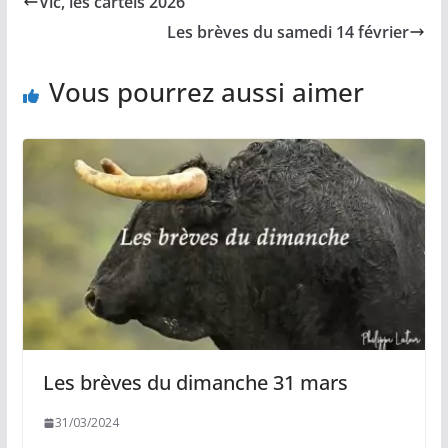
Vic, les cartels 2026
o
i
A
g
o
n
p
e
Les brèves du samedi 14 février
k
k
p
r
Vous pourrez aussi aimer
Les brèves du dimanche 31 mars
31/03/2024