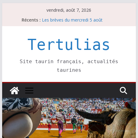
Passer
vendredi, août 7, 2026
au
Récents :
Les brèves du mercredi 5 août
contenu
Les brèves du vendredi 7 août
Escalafón 2026 – matadors de toros-
Escalafón 2026 – novilleros –
Tertulias
Les brèves du jeudi 6 août
Site taurin français, actualités
taurines