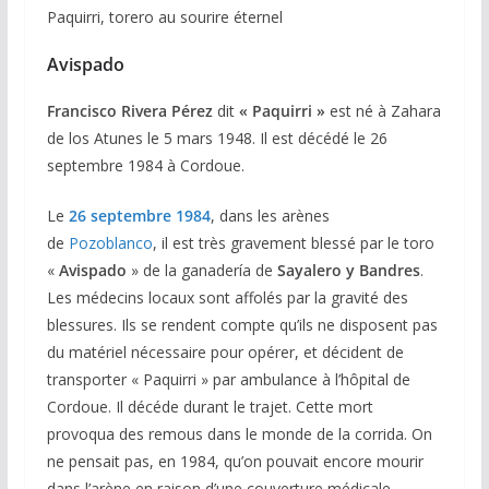
Paquirri, torero au sourire éternel
Avispado
Francisco Rivera Pérez
dit
« Paquirri »
est né à Zahara
de los Atunes le 5 mars 1948. Il est décédé le 26
septembre 1984 à Cordoue.
Le
26 septembre 1984
, dans les arènes
de
Pozoblanco
, il est très gravement blessé par le toro
«
Avispado
» de la ganadería de
Sayalero y Bandres
.
Les médecins locaux sont affolés par la gravité des
blessures. Ils se rendent compte qu’ils ne disposent pas
du matériel nécessaire pour opérer, et décident de
transporter « Paquirri » par ambulance à l’hôpital de
Cordoue. Il décéde durant le trajet. Cette mort
provoqua des remous dans le monde de la corrida. On
ne pensait pas, en 1984, qu’on pouvait encore mourir
dans l’arène en raison d’une couverture médicale