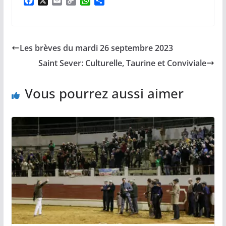
F
X
E
C
W
P
a
m
o
h
a
c
a
p
a
r
e
i
y
t
t
b
l
L
s
a
Les brèves du mardi 26 septembre 2023
o
i
A
g
o
n
p
e
Saint Sever: Culturelle, Taurine et Conviviale
k
k
p
r
Vous pourrez aussi aimer