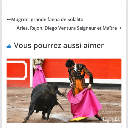
c
a
p
a
r
e
i
y
t
t
b
l
L
s
a
Mugron: grande faena de Solalito
o
i
A
g
o
n
p
e
Arles, Rejon: Diego Ventura Seigneur et Maître
k
k
p
r
Vous pourrez aussi aimer