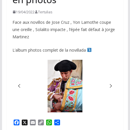
19/04/2022
Tertulias
Face aux novillos de Jose Cruz , Yon Lamothe coupe
une oreille , Solalito impacte , l’épée fait défaut à Jorge
Martinez
L’album photos complet de la novillada
F
X
E
C
W
P
a
m
o
h
a