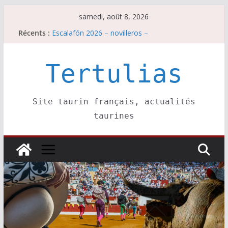
Passer
samedi, août 8, 2026
au
Récents :
Escalafón 2026 – novilleros –
contenu
Les brèves du samedi 8 août
Maurrin, rendez vous est pris pour l’an prochain.
Les brèves du vendredi 7 août
Tertulias
Escalafón 2026 – matadors de toros-
Site taurin français, actualités
taurines