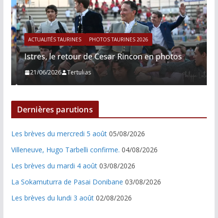
ACTUALITÉS TAURINES
PHOTOS TAURINES 2026
Istres, le retour de Cesar Rincon en photos
21/06/2026
Tertulias
Dernières parutions
Les brèves du mercredi 5 août
05/08/2026
Villeneuve, Hugo Tarbelli confirme.
04/08/2026
Les brèves du mardi 4 août
03/08/2026
La Sokamuturra de Pasai Donibane
03/08/2026
Les brèves du lundi 3 août
02/08/2026