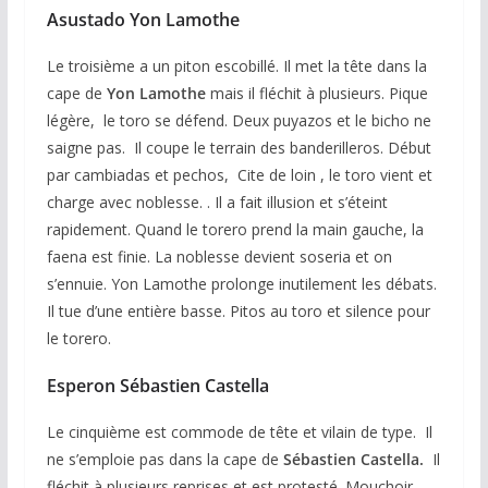
Asustado Yon Lamothe
Le troisième a un piton escobillé. Il met la tête dans la
cape de
Yon Lamothe
mais il fléchit à plusieurs. Pique
légère, le toro se défend. Deux puyazos et le bicho ne
saigne pas. Il coupe le terrain des banderilleros. Début
par cambiadas et pechos, Cite de loin , le toro vient et
charge avec noblesse. . Il a fait illusion et s’éteint
rapidement. Quand le torero prend la main gauche, la
faena est finie. La noblesse devient soseria et on
s’ennuie. Yon Lamothe prolonge inutilement les débats.
Il tue d’une entière basse. Pitos au toro et silence pour
le torero.
Esperon Sébastien Castella
Le cinquième est commode de tête et vilain de type. Il
ne s’emploie pas dans la cape de
Sébastien Castella.
Il
fléchit à plusieurs reprises et est protesté. Mouchoir