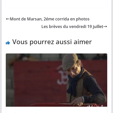
a
m
o
h
a
c
a
p
a
r
e
i
y
t
t
b
l
L
s
a
Mont de Marsan, 2éme corrida en photos
o
i
A
g
o
n
p
e
Les brèves du vendredi 19 juillet
k
k
p
r
Vous pourrez aussi aimer