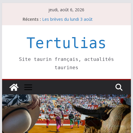
Passer
jeudi, août 6, 2026
au
Récents :
Les brèves du lundi 3 août
contenu
Les brèves du mercredi 5 août
Villeneuve, Hugo Tarbelli confirme.
Les brèves du mardi 4 août
Tertulias
La Sokamuturra de Pasai Donibane
Site taurin français, actualités
taurines