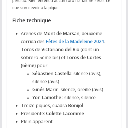
perdido. Bien entendu aucun toro n’a fait ne serait ce
que son devoir à la pique.
Fiche technique
Arènes de
Mont de Marsan
, deuxième
corrida des
Fêtes de la Madeleine 2024
.
Toros de
Victoriano del Rio
(dont un
sobrero 5ème bis) et
Toros de Cortes
(6ème)
pour
Sébastien Castella
: silence (avis),
silence (avis)
Ginés Marin
: silence, oreille (avis)
Yon Lamothe
: silence, silence
Treize piques, cuadra
Bonijol
Présidente:
Colette Lacomme
Plein apparent