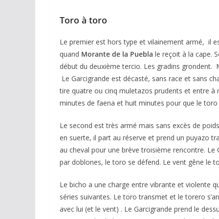
Toro à toro
Le premier est hors type et vilainement armé, il es
quand
Morante de la Puebla
le reçoit à la cape. 
début du deuxième tercio. Les gradins grondent. Ma
Le Garcigrande est décasté, sans race et sans ch
tire quatre ou cinq muletazos prudents et entre à
minutes de faena et huit minutes pour que le toro 
Le second est très armé mais sans excès de poids ,
en suerte, il part au réserve et prend un puyazo tr
au cheval pour une brève troisième rencontre. Le 
par doblones, le toro se défend. Le vent gêne le t
Le bicho a une charge entre vibrante et violente qu’
séries suivantes. Le toro transmet et le torero s’a
avec lui (et le vent) . Le Garcigrande prend le des