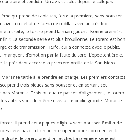
 contraire et tendida. Un avis et salut depuis le callejon.
sième qui prend deux piques, forte la première, sans pousser.
rt avec un début de faena de rodillas avec un très bon
rie à droite, le torero prend la main gauche. Bonne première
finir. La seconde série est plus brouillonne. Le torero est bon
ge et de transmission. Rufo, qui a connecté avec le public,
ui manquent d’émotion par la faute du toro. L’épée .entière et
e, le président accorde la première oreille de la San Isidro.
.
Morante
tarde à le prendre en charge. Les premiers contacts
o, prend trois piques sans pousser et en sortant seul.
re pas Morante. Trois ou quatre passes d’alignement, le torero
t les autres sont du même niveau. Le public gronde, Morante
o.
forces. Il prend deux piques « light » sans pousser .
Emilio de
superbes derechazos et un pecho superbe pour commencer, le
 à droite, le torero prend la gauche. La première série est