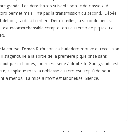
arcigrande. Les derechazos suivants sont « de classe ». A
 toro permet mais il n’a pas la transmission du second. L’épée
rt debout, tarde à tomber. Deux oreilles, la seconde peut se
lui, est incompréhensible compte tenu du tercio de piques. La
to.
e la course.
Tomas Rufo
sort du burladero motivé et reçoit son
l s’agenouille à la sortie de la première pique prise sans
ébut par doblones, première série à droite, le Garcigrande est
eur, s’applique mais la noblesse du toro est trop fade pour
ont à menos. La mise à mort est laborieuse. Silence.