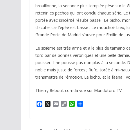
brouillonne, la seconde plus templée pèse sur le G
retenir les pechos qui ont conclu chaque série. Le
portée avec sincérité résulte basse. Le bicho, mo
discuter car l’épée est basse . Le mouchoir bleu, 
Grande Porte de Madrid s’ouvre pour Emilio de Jus
Le sixième est très armé et a le plus de tamaño d
toro par de bonnes véroniques et une belle demie. I
pousser. Il ne pousse pas non plus à la seconde. D
noble mais juste de forces ; Rufo, toréé à mi-haut
transmettre de l’émotion. Le bicho, et la faena, v
Thierry Reboul, corrida vue sur Mundotoro TV.
F
X
E
C
W
P
a
m
o
h
a
c
a
p
a
r
e
i
y
t
t
b
l
L
s
a