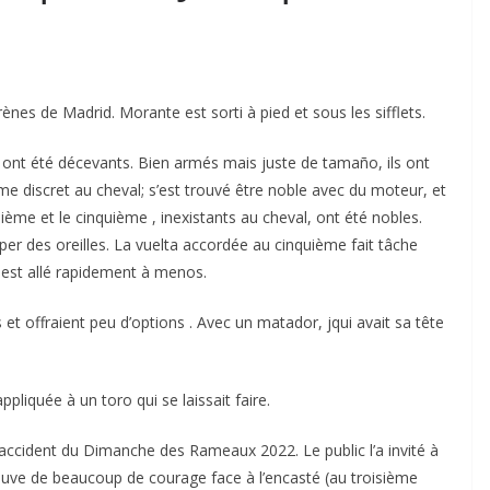
rènes de Madrid. Morante est sorti à pied et sous les sifflets.
 ont été décevants. Bien armés mais juste de tamaño, ils ont
e discret au cheval; s’est trouvé être noble avec du moteur, et
sième et le cinquième , inexistants au cheval, ont été nobles.
er des oreilles. La vuelta accordée au cinquième fait tâche
 est allé rapidement à menos.
et offraient peu d’options . Avec un matador, jqui avait sa tête
pliquée à un toro qui se laissait faire.
ccident du Dimanche des Rameaux 2022. Le public l’a invité à
preuve de beaucoup de courage face à l’encasté (au troisième