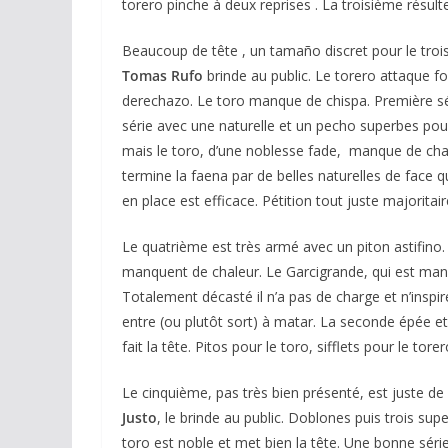
torero pinche à deux reprises . La troisième résulte
Beaucoup de tête , un tamaño discret pour le troi
Tomas Rufo
brinde au public. Le torero attaque fo
derechazo. Le toro manque de chispa. Première sé
série avec une naturelle et un pecho superbes pour 
mais le toro, d’une noblesse fade, manque de char
termine la faena par de belles naturelles de face q
en place est efficace. Pétition tout juste majoritair
Le quatrième est très armé avec un piton astifino
manquent de chaleur. Le Garcigrande, qui est mans
Totalement décasté il n’a pas de charge et n’inspi
entre (ou plutôt sort) à matar. La seconde épée e
fait la tête. Pitos pour le toro, sifflets pour le torer
Le cinquième, pas très bien présenté, est juste de 
Justo
, le brinde au public. Doblones puis trois 
toro est noble et met bien la tête. Une bonne série