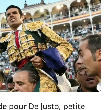
 TAURINES 2026
ACTUALITÉS TAURINES
PHOTOS TAURINES 2026
ture en
Bayonne, la corrida des
fêtes en photos
17/07/2026
Tertulias
e pour De Justo, petite