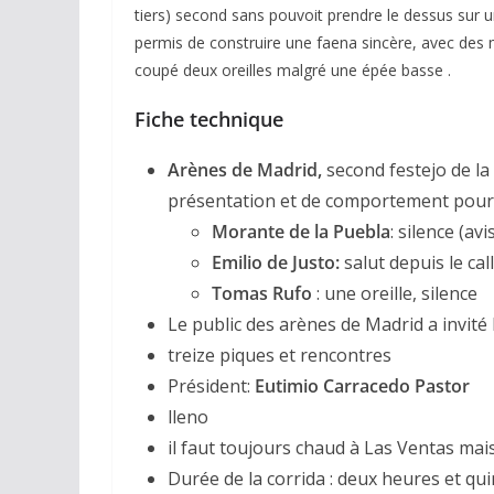
tiers) second sans pouvoit prendre le dessus sur u
permis de construire une faena sincère, avec des m
coupé deux oreilles malgré une épée basse .
Fiche technique
Arènes de Madrid,
second festejo de la
présentation et de comportement pour
ACTUALITÉS TAURINES
Morante de la Puebla
: silence (avi
CHRONIQUES TAURINES 2026
Emilio de Justo:
salut depuis le call
Arles : au seuil
Tomas Rufo
: une oreille, silence
espérances.
Le public des arènes de Madrid a invité 
treize piques et rencontres
02/04/2026
Olivier Castel
Président:
Eutimio Carracedo Pastor
lleno
il faut toujours chaud à Las Ventas mais 
Durée de la corrida : deux heures et qu