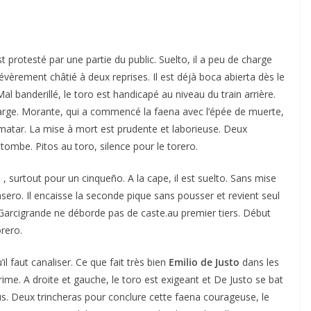
t protesté par une partie du public. Suelto, il a peu de charge
Sévèrement châtié à deux reprises. Il est déjà boca abierta dès le
l banderillé, le toro est handicapé au niveau du train arrière.
arge. Morante, qui a commencé la faena avec l’épée de muerte,
 matar. La mise à mort est prudente et laborieuse. Deux
tombe. Pitos au toro, silence pour le torero.
 surtout pour un cinqueño. A la cape, il est suelto. Sans mise
asero. Il encaisse la seconde pique sans pousser et revient seul
Garcigrande ne déborde pas de caste.au premier tiers. Début
orero.
il faut canaliser. Ce que fait très bien
Emilio de Justo
dans les
rrime. A droite et gauche, le toro est exigeant et De Justo se bat
sus. Deux trincheras pour conclure cette faena courageuse, le