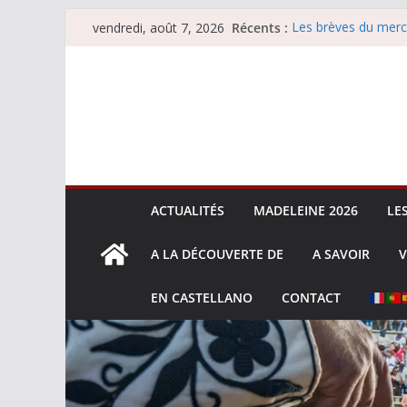
Passer
Récents :
Les brèves du merc
vendredi, août 7, 2026
au
Les brèves du vend
Escalafón 2026 – m
contenu
Escalafón 2026 – no
Les brèves du jeudi
ACTUALITÉS
MADELEINE 2026
LE
A LA DÉCOUVERTE DE
A SAVOIR
V
EN CASTELLANO
CONTACT