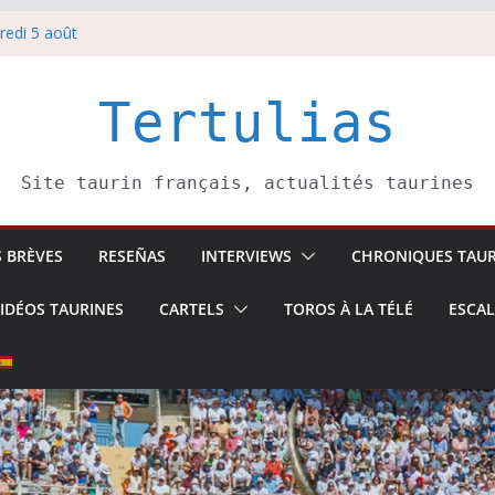
redi 5 août
redi 7 août
atadors de toros-
villeros –
Tertulias
 6 août
Site taurin français, actualités taurines
S BRÈVES
RESEÑAS
INTERVIEWS
CHRONIQUES TAUR
IDÉOS TAURINES
CARTELS
TOROS À LA TÉLÉ
ESCA