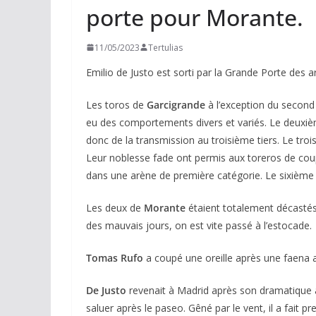
porte pour Morante.
11/05/2023
Tertulias
Emilio de Justo est sorti par la Grande Porte des a
Les toros de
Garcigrande
à l’exception du second
eu des comportements divers et variés. Le deuxièm
donc de la transmission au troisième tiers. Le troi
Leur noblesse fade ont permis aux toreros de coup
dans une arène de première catégorie. Le sixième
Les deux de
Morante
étaient totalement décastés 
des mauvais jours, on est vite passé à l’estocade.
Tomas Rufo
a coupé une oreille après une faena ap
De Justo
revenait à Madrid après son dramatique a
saluer après le paseo. Gêné par le vent, il a fait 