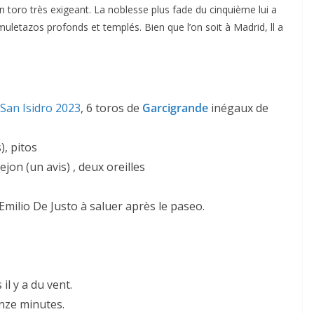
n toro très exigeant. La noblesse plus fade du cinquième lui a
uletazos profonds et templés. Bien que l’on soit à Madrid, ll a
San Isidro 2023
, 6 toros de
Garcigrande
inégaux de
ACTUALITÉS TAURINES
s), pitos
CHRONIQUES TAURINES 2026
ejon (un avis) , deux oreilles
 des
Istres : la feria des
ultimes émotions
Emilio De Justo à saluer après le paseo.
nau
18/06/2026
Olivier Castelnau
il y a du vent.
inze minutes.