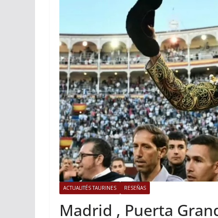
ACTUALITÉS TAURINES
PHOTOS
Istres, l’ouver
photos
19/06/2026
Tertulias
ACTUALITÉS TAURINES
RESEÑAS
Madrid , Puerta Grand