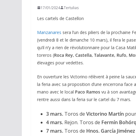
17/01/2024
Tertulias
Les cartels de Castellon
Manzanares
sera l’un des piliers de la prochaine 
(vendredi 8 et le dimanche 10 mars), il fera le pa
qu’il n’y a rien de révolutionnaire pour la Casa Mat
toreros (
Roca Rey, Castella, Talavante, Rufo, M
élevages pour vedettes.
En ouverture les Victorino rélèvent à peine la sau
la feria avec sa proposition d’une encerrona face
mano avec le local
Paco Ramos
vu à son avantage
rentre aussi dans la feria sur le cartel du 7 mars.
3 mars.
Toros de
Victorino Martín
pou
4 mars.
Rejon. Toros de
Fermín Bohór
7 mars.
Toros de
Hnos. García Jiménez