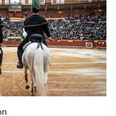
 TAURINES 2026
ACTUALITÉS TAURINES
PHOTOS TAURINES 2026
ure en
Bayonne, la corrida des
fêtes en photos
17/07/2026
Tertulias
on