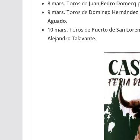
8 mars.
Toros de
Juan Pedro Domecq
p
9 mars.
Toros de
Domingo Hernández
Aguado
.
10 mars.
Toros de
Puerto de San Lore
Alejandro Talavante.
ACTUALITÉS TAURINES
CHRONIQUES TAURINES 2026
Arles : au seuil
espérances.
02/04/2026
Olivier Casteln