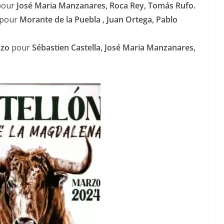
our
José Maria Manzanares, Roca Rey, Tomás Rufo.
pour
Morante de la Puebla , Juan Ortega, Pablo
nzo
pour
Sébastien Castella, José Maria Manzanares,
ACTUALITÉS TAURINES
CHRONIQUES TAURINES 2026
 des
Istres : la feria des
ultimes émotions
au
18/06/2026
Olivier Castelnau