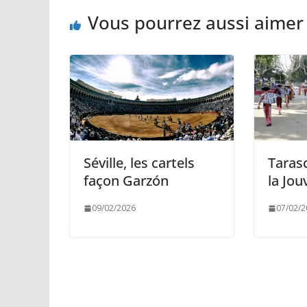
k
k
p
r
Vous pourrez aussi aimer
Séville, les cartels
Tarasc
façon Garzón
la Jo
09/02/2026
07/02/2