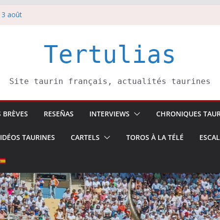
 3 août
redi 5 août
rbelli confirme.
i 4 août
Tertulias
 Pasai Donibane
Site taurin français, actualités taurines
S BRÈVES
RESEÑAS
INTERVIEWS
CHRONIQUES TAUR
IDÉOS TAURINES
CARTELS
TOROS À LA TÉLÉ
ESCA