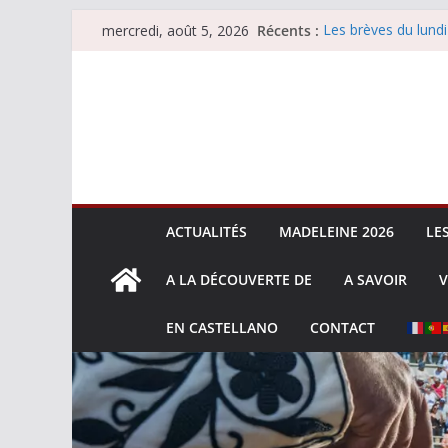
Passer
Récents :
Les brèves du lundi
mercredi, août 5, 2026
au
Les brèves du merc
Villeneuve, Hugo Ta
contenu
Les brèves du mard
La Sokamuturra de
ACTUALITÉS
MADELEINE 2026
LE
A LA DÉCOUVERTE DE
A SAVOIR
V
EN CASTELLANO
CONTACT