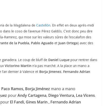
Feria de la Magdalena de
Castellón
. En effet en deux après-midi
seo dans le coso de l’avenue Pérez Galdós. C’est donc peu dire
illa-Ramirez, qui mise sur les valeurs sûres de l’escalafon des
orante de la Puebla, Pablo Aguado
et
Juan Ortega
) avec des
ce ganadera. Le coup de bluff de
Daniel Luque
pour rentrer dans
 aux
Victorino Martin
n’a pas marché. A la place un mano a
 l’an dernier à Valence et
Borja Jimenez. Fernando Adrian
r
Paco Ramos, Borja Jiménez
mano a mano
quez
pour
Andy Cartagena
,
Diego Ventura, Lea Vicens
.
pour
El Fandi, Gines Marin , Fernando Adrian