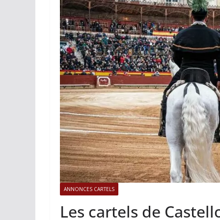
ACTUALITÉS TAURINES
PHOTOS
Istres, l’ouvert
photos
19/06/2026
Tertulias
ANNONCES CARTELS
Les cartels de Castell