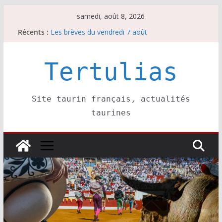
Passer
samedi, août 8, 2026
au
Récents :
Les brèves du vendredi 7 août
contenu
Coup de foudre à Soustons
Parentis, La Golosina: une première étape
Les brèves du samedi 8 août
Tertulias
Maurrin, rendez vous est pris pour l’an prochain.
Site taurin français, actualités
taurines