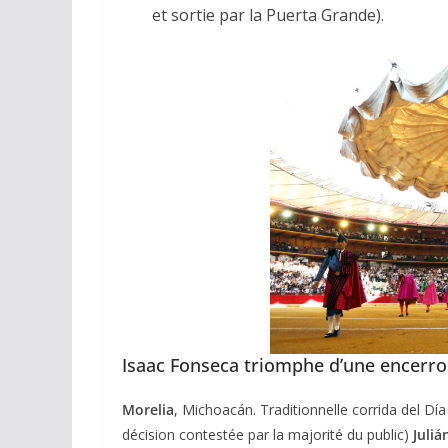
et sortie par la Puerta Grande).
ACTUALITÉS TAURINES
CHRONIQUES TAURINES 2026
Arles : au seuil
espérances.
02/04/2026
Olivier Castelna
Isaac Fonseca triomphe d’une encerr
Morelia
, Michoacán. Traditionnelle corrida del D
décision contestée par la majorité du public)
Juli