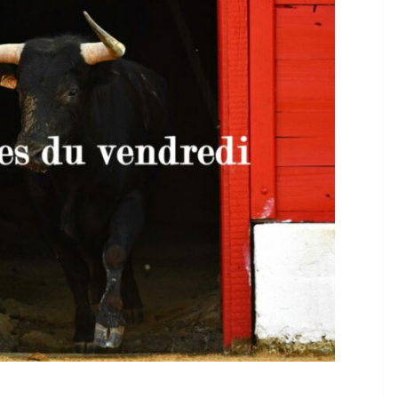
TAURINES 2026
ACTUALITÉS TAURINES
PHOTOS TAURINES 2026
ure en
Bayonne, la corrida des
fêtes en photos
17/07/2026
Tertulias