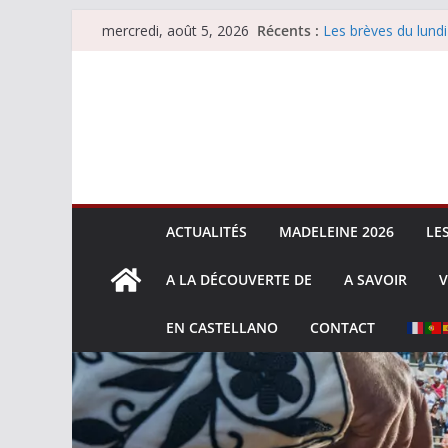
Passer
Récents :
Les brèves du lundi
mercredi, août 5, 2026
au
Les brèves du merc
Villeneuve, Hugo Ta
contenu
Les brèves du mard
La Sokamuturra de
ACTUALITÉS
MADELEINE 2026
LE
A LA DÉCOUVERTE DE
A SAVOIR
V
EN CASTELLANO
CONTACT