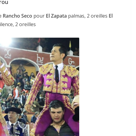
rou
de
Rancho Seco
pour
El Zapata
palmas, 2 oreilles
El
ilence, 2 oreilles