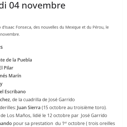
edi 04 novembre
 d’Isaac Fonseca, des nouvelles du Mexique et du Pérou, le
4 novembre.
rs
e de la Puebla
El
Pilar
inés
Marín
ey
el
Escribano
chez
, de la cuadrilla de José Garrido
derilles:
Juan
Sierra
(15 octobre au troisième toro).
, de Los Maños, lidié le 12 octobre par José Garrido
nando
pour sa prestation du 1
octobre ( trois oreilles
er