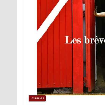
ACTUALITÉS TAURINES
PHOTOS 
Istres, l’ouvert
photos
19/06/2026
Tertulias
LES BRÈVES