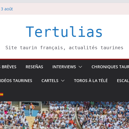
 3 août
redi 5 août
rbelli confirme.
i 4 août
Tertulias
 Pasai Donibane
Site taurin français, actualités taurines
S BRÈVES
RESEÑAS
INTERVIEWS
CHRONIQUES TAUR
IDÉOS TAURINES
CARTELS
TOROS À LA TÉLÉ
ESCA