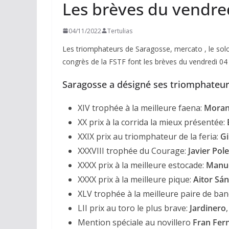
Les brèves du vendr
04/11/2022
Tertulias
Les triomphateurs de Saragosse, mercato , le solo
congrès de la FSTF font les brèves du vendredi 0
Saragosse a désigné ses triomphateu
XIV trophée à la meilleure faena:
Morant
XX prix à la corrida la mieux présentée:
XXIX prix au triomphateur de la feria:
G
XXXVIII trophée du Courage:
Javier
Pol
XXXX prix à la meilleure estocade:
Manu
XXXX prix à la meilleure pique:
Aitor
Sán
XLV trophée à la meilleure paire de ban
LII prix au toro le plus brave:
Jardinero
Mention spéciale au novillero
Fran
Fer