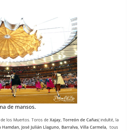
ACTUALITÉS TAURINES
CHRONIQUES TAURINES 2026
 des
Istres : la feria des
ultimes émotions
u
18/06/2026
Olivier Castelnau
ona de mansos.
ía de los Muertos. Toros de
Xajay
,
Torreón de Cañas
( indulté, la
án Hamdan
,
José Julián Llaguno
,
Barralva
,
Villa Carmela
, tous